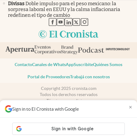
Divisas
Doble impulso para el peso mexicano: la
sorpresa laboral en EEUU y la calma inflacionaria
redefinen el tipo de cambio
abre en nueva pestaña
abre en nueva pestaña
abre en nueva pestaña
abre en nueva pestaña
abre en nueva pestaña
Contacto
Canales de WhatsApp
Suscribite
Quiénes Somos
Portal de Proveedores
Trabajá con nosotros
Copyright 2025 cronista.com
Todos los derechos reservados
Términos y condiciones
×
Privacidad
Sign in to El Cronista with Google
Consentimiento
Tel:
+54 11 7078-3270
cronista.com
es propiedad de El Cronista Comercial S.A Registro de