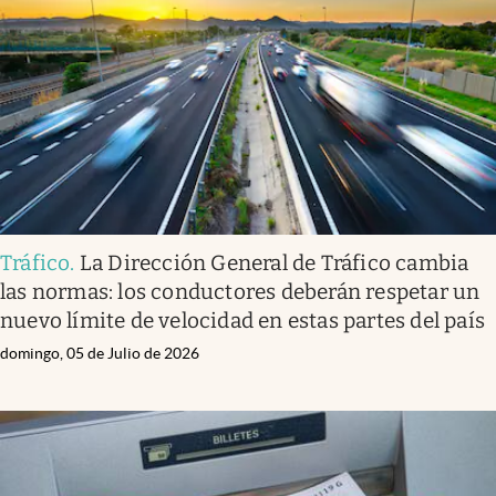
Infotechnology
Clase
Clima
Mundial 2026
Eventos Corporativos
El Cronista Studio
Tráfico
.
La Dirección General de Tráfico cambia
Mediakit
las normas: los conductores deberán respetar un
abre en nueva pestaña
nuevo límite de velocidad en estas partes del país
Argentina
domingo, 05 de Julio de 2026