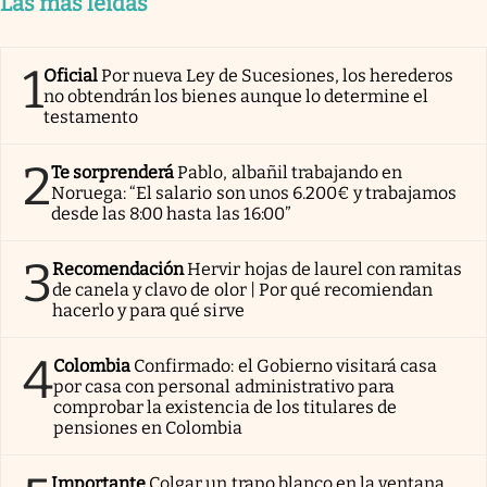
Las más leídas
1
Oficial
Por nueva Ley de Sucesiones, los herederos
no obtendrán los bienes aunque lo determine el
testamento
2
Te sorprenderá
Pablo, albañil trabajando en
Noruega: “El salario son unos 6.200€ y trabajamos
desde las 8:00 hasta las 16:00”
3
Recomendación
Hervir hojas de laurel con ramitas
de canela y clavo de olor | Por qué recomiendan
hacerlo y para qué sirve
4
Colombia
Confirmado: el Gobierno visitará casa
por casa con personal administrativo para
comprobar la existencia de los titulares de
pensiones en Colombia
Importante
Colgar un trapo blanco en la ventana