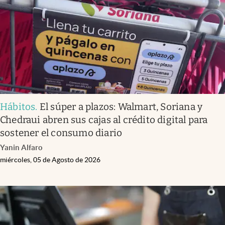
Clima
Espiritualidad
Mediakit
abre en nueva pestaña
México
Hábitos
.
El súper a plazos: Walmart, Soriana y
Chedraui abren sus cajas al crédito digital para
sostener el consumo diario
Yanin Alfaro
miércoles, 05 de Agosto de 2026