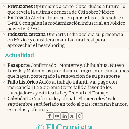
Previsiones
Optimismo a corto plazo, dudas a futuro: lo
que revela la última encuesta de Citi sobre México
Entrevista
Alerta | Fábricas en pausa: las dudas sobre el
T-MEC congelan la modernización industrial en México,
advierte KPMG
Industria cercana
Uniparts India acelera su presencia
en México y considera manufactura local para
aprovechar el nearshoring
Actualidad
Pasaporte
Confirmado | Monterrey, Chihuahua, Nuevo
Laredo y Matamoros prohibirán el ingreso de ciudadanos
que hayan postergado la renovación de su pasaporte
Fallo histórico
Adiós al trabajo infantil y al pago con
mercancía | La Suprema Corte falló a favor de los
trabajadores y ratifica la Ley Federal del Trabajo
Calendario
Confirmado y oficial | El miércoles 16 de
septiembre será feriado en todo el país: cerrarán bancos,
escuelas y oficinas
abre en nueva pestaña
abre en nueva pestaña
abre en nueva pestaña
abre en nueva pestaña
abre en nueva pestaña