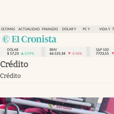
Últimas Noticias
ÚLTIMAS
ACTUALIDAD
FINANZAS
DÓLAR Y
PC Y
VIDA Y
Actualidad
NOTICIAS
Y
MERCADOS
CELULAR
ESTILO
Argentina
Finanzas y economía
ECONOMÍA
España
Dólar y mercados
DÓLAR
BMV
S&P 500
$
17,23
0.09
%
66.525,18
-0.46
%
México
7723,55
Internacionales
USA
Crédito
Opinión
Colombia
Crédito
Uruguay
Brand Strategy
Pc y celular
Vida y estilo
Tv