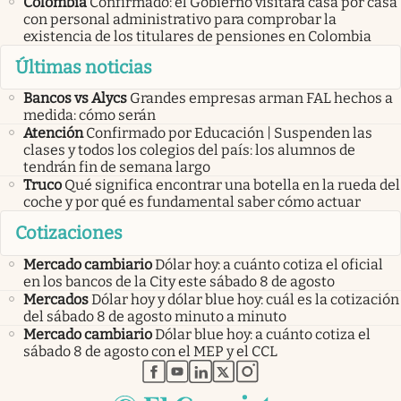
Colombia
Confirmado: el Gobierno visitará casa por casa
con personal administrativo para comprobar la
existencia de los titulares de pensiones en Colombia
Últimas noticias
Bancos vs Alycs
Grandes empresas arman FAL hechos a
medida: cómo serán
Atención
Confirmado por Educación | Suspenden las
clases y todos los colegios del país: los alumnos de
tendrán fin de semana largo
Truco
Qué significa encontrar una botella en la rueda del
coche y por qué es fundamental saber cómo actuar
Cotizaciones
Mercado cambiario
Dólar hoy: a cuánto cotiza el oficial
en los bancos de la City este sábado 8 de agosto
Mercados
Dólar hoy y dólar blue hoy: cuál es la cotización
del sábado 8 de agosto minuto a minuto
Mercado cambiario
Dólar blue hoy: a cuánto cotiza el
sábado 8 de agosto con el MEP y el CCL
abre en nueva pestaña
abre en nueva pestaña
abre en nueva pestaña
abre en nueva pestaña
abre en nueva pestaña