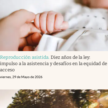
Infotechnology
Clase
Clima
Mundial 2026
Eventos Corporativos
El Cronista Studio
Reproducción asistida
.
Diez años de la ley:
Mediakit
impulso a la asistencia y desafíos en la equidad de
abre en nueva pestaña
acceso
Argentina
viernes, 29 de Mayo de 2026