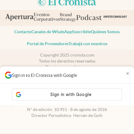
Contacto
Canales de WhatsApp
Suscribite
Quiénes Somos
Portal de Proveedores
Trabajá con nosotros
Copyright 2025 cronista.com
Todos los derechos reservados
Términos y condiciones
×
Privacidad
Sign in to El Cronista with Google
Consentimiento
Tel:
+54 11 7078-3270
cronista.com
es propiedad de El Cronista Comercial S.A Registro de
propiedad intelectual: 56576959
N° de edición: 10.951 - 8 de agosto de 2026
Director Periodístico: Hernán de Goñi