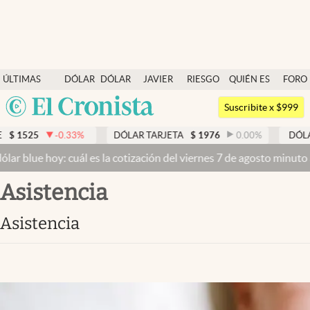
Últimas noticias
ÚLTIMAS
DÓLAR
DÓLAR
JAVIER
RIESGO
QUIÉN ES
FORO
Dólar
NOTICIAS
BLUE
MILEI
PAÍS
QUIÉN
Argentina
Members
Suscribite x $999
España
Economía y Política
.33
%
DÓLAR TARJETA
$
1976
0.00
%
DÓLAR MEP
$
1526
México
 cuál es la cotización del viernes 7 de agosto minuto a minuto
Dólar
Finanzas y Mercados
USA
asistencia
Mercados Online
Colombia
Uruguay
Negocios
asistencia
Columnistas
Otras secciones
Apertura