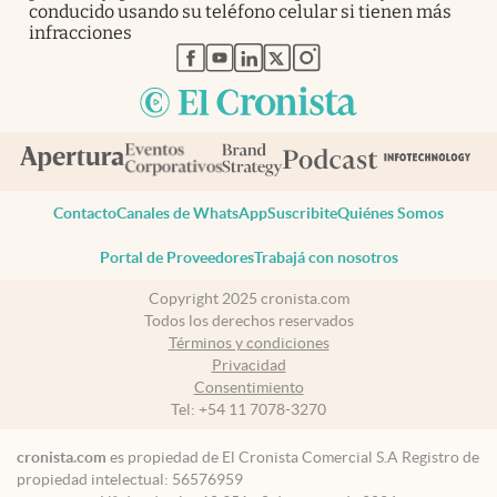
conducido usando su teléfono celular si tienen más
infracciones
abre en nueva pestaña
abre en nueva pestaña
abre en nueva pestaña
abre en nueva pestaña
abre en nueva pestaña
Contacto
Canales de WhatsApp
Suscribite
Quiénes Somos
Portal de Proveedores
Trabajá con nosotros
Copyright 2025 cronista.com
Todos los derechos reservados
Términos y condiciones
Privacidad
Consentimiento
Tel:
+54 11 7078-3270
cronista.com
es propiedad de El Cronista Comercial S.A Registro de
propiedad intelectual: 56576959