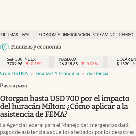
Últimas Noticias
ÚLTIMAS
WALL
ECONOMÍA
INMIGRACIÓN
STREAMING
TIEMPO
Finanzas y economía
NOTICIAS
STREET
Argentina
Finanzas y economía
Wall Street y dólar
Y
España
Inmigración
DÓLAR
S&P 500 INDEX
NASDAQ
DÓLAR B
7709,96
-0.18
%
26.348,35
-0.06
%
México
$
1520
Trending
Cronista USA
Finanzas Y Economía
Asistencia
USA
Tiempo
Colombia
Paso a paso
Uruguay
Ciencia y salud
Otorgan hasta USD 700 por el impacto
Espiritual
del huracán Milton: ¿Cómo aplicar a la
asistencia de FEMA?
Streaming
La Agencia Federal para el Manejo de Emergencias dará
PC y mobile
pagos de asistencia a aquellos afectados por los desastres