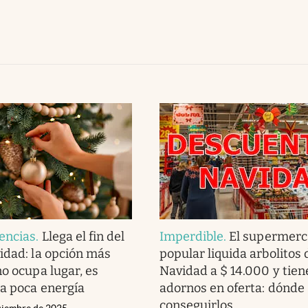
encias
.
Llega el fin del
Imperdible
.
El supermer
idad: la opción más
popular liquida arbolitos 
no ocupa lugar, es
Navidad a $ 14.000 y tien
ta poca energía
adornos en oferta: dónde
conseguirlos
iciembre de 2025