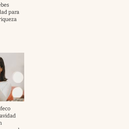
ebes
dad para
riqueza
feco
Navidad
n