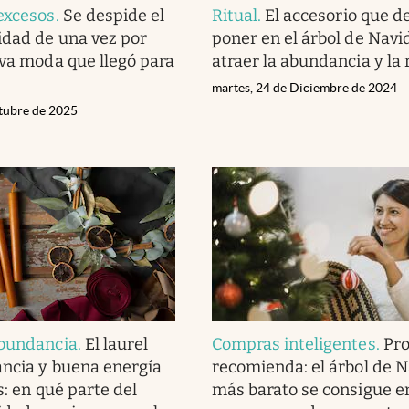
excesos
.
Se despide el
Ritual
.
El accesorio que d
idad de una vez por
poner en el árbol de Navi
eva moda que llegó para
atraer la abundancia y la 
martes, 24 de Diciembre de 2024
ctubre de 2025
abundancia
.
El laurel
Compras inteligentes
.
Pro
ncia y buena energía
recomienda: el árbol de 
s: en qué parte del
más barato se consigue e