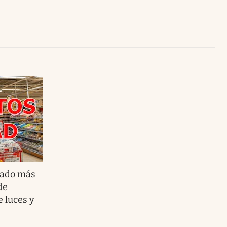
Uruguay
cado más
de
e luces y