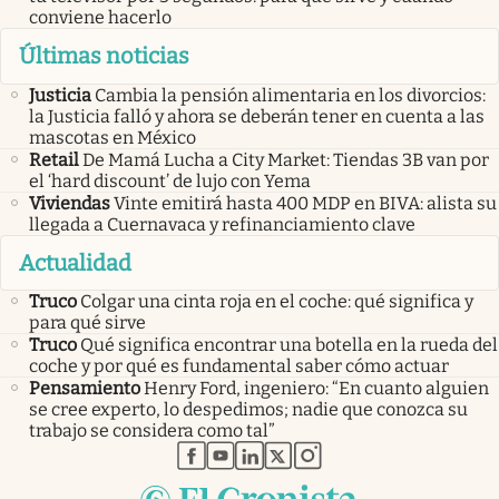
conviene hacerlo
Últimas noticias
Justicia
Cambia la pensión alimentaria en los divorcios:
la Justicia falló y ahora se deberán tener en cuenta a las
mascotas en México
Retail
De Mamá Lucha a City Market: Tiendas 3B van por
el ‘hard discount’ de lujo con Yema
Viviendas
Vinte emitirá hasta 400 MDP en BIVA: alista su
llegada a Cuernavaca y refinanciamiento clave
Actualidad
Truco
Colgar una cinta roja en el coche: qué significa y
para qué sirve
Truco
Qué significa encontrar una botella en la rueda del
coche y por qué es fundamental saber cómo actuar
Pensamiento
Henry Ford, ingeniero: “En cuanto alguien
se cree experto, lo despedimos; nadie que conozca su
trabajo se considera como tal”
abre en nueva pestaña
abre en nueva pestaña
abre en nueva pestaña
abre en nueva pestaña
abre en nueva pestaña