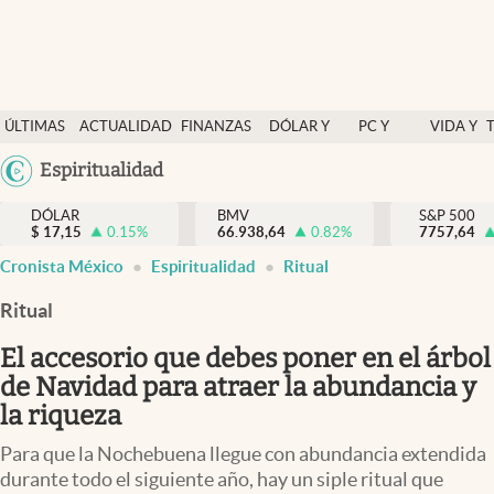
Últimas Noticias
ÚLTIMAS
ACTUALIDAD
FINANZAS
DÓLAR Y
PC Y
VIDA Y
Actualidad
NOTICIAS
Y
MERCADOS
CELULAR
ESTILO
Argentina
Espiritualidad
Finanzas y economía
ECONOMÍA
España
Dólar y mercados
DÓLAR
BMV
S&P 500
$
17,15
0.15
%
66.938,64
0.82
%
México
7757,64
Internacionales
Cronista México
Espiritualidad
Ritual
USA
Opinión
Colombia
Ritual
Uruguay
Brand Strategy
El accesorio que debes poner en el árbol
Pc y celular
de Navidad para atraer la abundancia y
la riqueza
Vida y estilo
Para que la Nochebuena llegue con abundancia extendida
Tv
durante todo el siguiente año, hay un siple ritual que