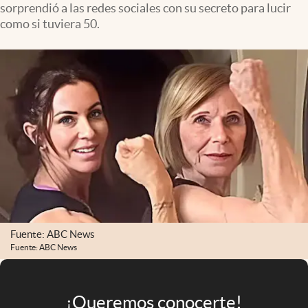
sorprendió a las redes sociales con su secreto para lucir
Infotechnology
como si tuviera 50.
Clase
Clima
Mundial 2026
Eventos Corporativos
El Cronista Studio
Mediakit
abre en nueva pestaña
Argentina
Fuente: ABC News
Fuente: ABC News
¡Queremos conocerte!