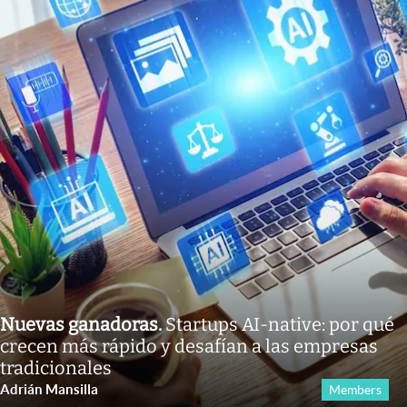
Nuevas ganadoras
.
Startups AI-native: por qué
crecen más rápido y desafían a las empresas
tradicionales
Adrián Mansilla
Members