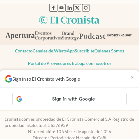
abre en nueva pestaña
abre en nueva pestaña
abre en nueva pestaña
abre en nueva pestaña
abre en nueva pestaña
Contacto
Canales de WhatsApp
Suscribite
Quiénes Somos
Portal de Proveedores
Trabajá con nosotros
Copyright 2025 cronista.com
×
Sign in to El Cronista with Google
Todos los derechos reservados
Términos y condiciones
Privacidad
Consentimiento
Tel:
+54 11 7078-3270
cronista.com
es propiedad de El Cronista Comercial S.A Registro de
propiedad intelectual: 56576959
N° de edición: 10.950 - 7 de agosto de 2026
Director Periodístico: Hernán de Goñi