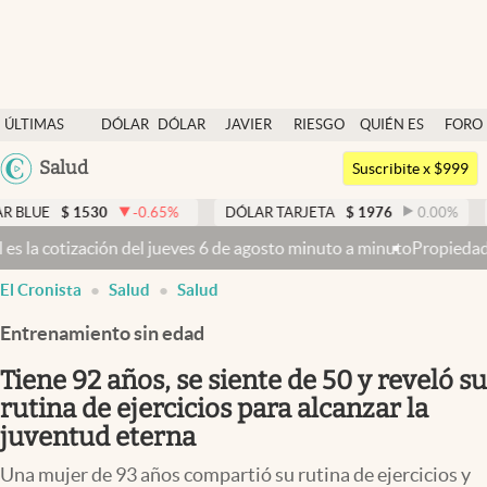
Últimas noticias
ÚLTIMAS
DÓLAR
DÓLAR
JAVIER
RIESGO
QUIÉN ES
FORO
Dólar
NOTICIAS
BLUE
MILEI
PAÍS
QUIÉN
Argentina
Salud
Members
Suscribite x $999
España
Economía y Política
530
-0.65
%
DÓLAR TARJETA
$
1976
0.00
%
DÓLAR M
México
eves 6 de agosto minuto a minuto
Propiedad privada: con cruces y ch
Finanzas y Mercados
USA
El Cronista
Salud
Salud
Mercados Online
Colombia
Uruguay
Entrenamiento sin edad
Negocios
Tiene 92 años, se siente de 50 y reveló su
Columnistas
rutina de ejercicios para alcanzar la
Otras secciones
juventud eterna
Apertura
Una mujer de 93 años compartió su rutina de ejercicios y