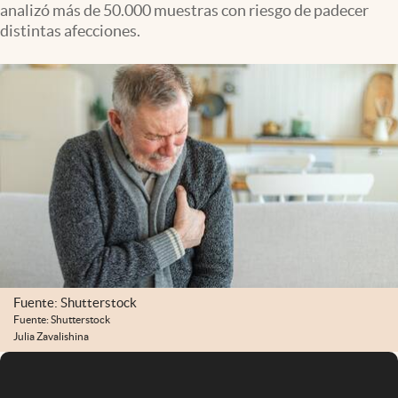
analizó más de 50.000 muestras con riesgo de padecer
Infotechnology
distintas afecciones.
Clase
Clima
Mundial 2026
Eventos Corporativos
El Cronista Studio
Mediakit
abre en nueva pestaña
Argentina
Fuente: Shutterstock
Fuente: Shutterstock
Julia Zavalishina