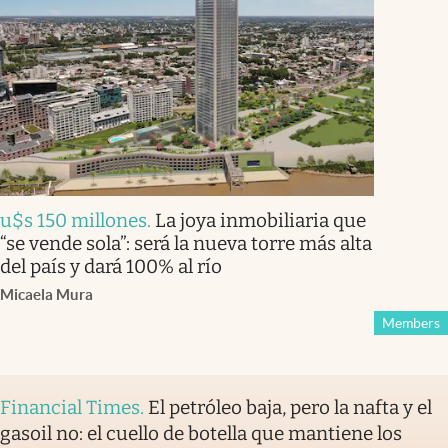
u$s 150 millones
.
La joya inmobiliaria que
“se vende sola”: será la nueva torre más alta
del país y dará 100% al río
Micaela Mura
Members
Financial Times
.
El petróleo baja, pero la nafta y el
gasoil no: el cuello de botella que mantiene los