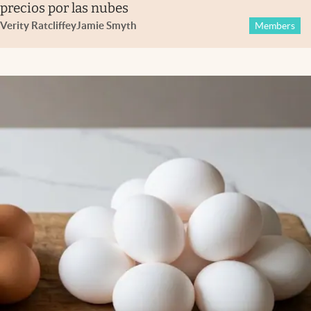
precios por las nubes
Verity Ratcliffe
y
Jamie Smyth
Members