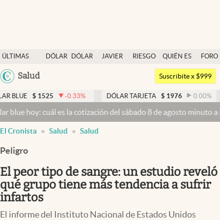
Últimas noticias
ÚLTIMAS
DÓLAR
DÓLAR
JAVIER
RIESGO
QUIÉN ES
FORO
Dólar
NOTICIAS
BLUE
MILEI
PAÍS
QUIÉN
Argentina
Salud
Members
Suscribite x $999
España
Economía y Política
1525
-0.33
%
DÓLAR TARJETA
$
1976
0.00
%
DÓLAR M
México
 cuál es la cotización del sábado 8 de agosto minuto a minuto
Dólar
Finanzas y Mercados
USA
El Cronista
Salud
Salud
Mercados Online
Colombia
Uruguay
Peligro
Negocios
El peor tipo de sangre: un estudio reveló
Columnistas
qué grupo tiene más tendencia a sufrir
Otras secciones
infartos
Apertura
El informe del Instituto Nacional de Estados Unidos