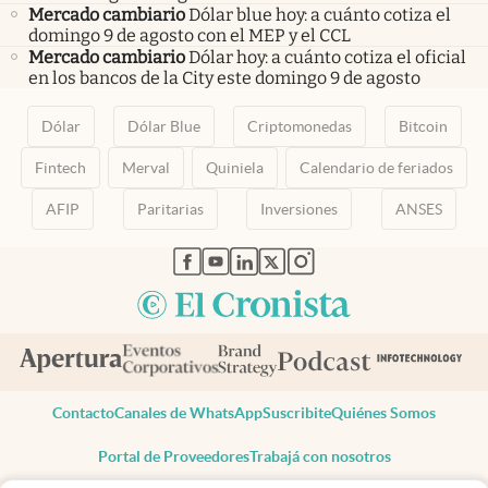
Mercado cambiario
Dólar blue hoy: a cuánto cotiza el
domingo 9 de agosto con el MEP y el CCL
Mercado cambiario
Dólar hoy: a cuánto cotiza el oficial
en los bancos de la City este domingo 9 de agosto
Dólar
Dólar Blue
Criptomonedas
Bitcoin
Fintech
Merval
Quiniela
Calendario de feriados
AFIP
Paritarias
Inversiones
ANSES
abre en nueva pestaña
abre en nueva pestaña
abre en nueva pestaña
abre en nueva pestaña
abre en nueva pestaña
Contacto
Canales de WhatsApp
Suscribite
Quiénes Somos
Portal de Proveedores
Trabajá con nosotros