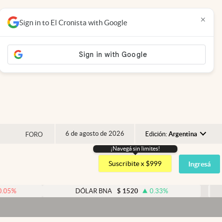
×
Sign in to El Cronista with Google
6 de agosto de 2026
Edición:
Argentina
FORO
¡Navegá sin limites!
Argentina
Suscribite x $999
Ingresá
España
México
DÓLAR BNA
$
1520
0.33
%
DÓLA
USA
Colombia