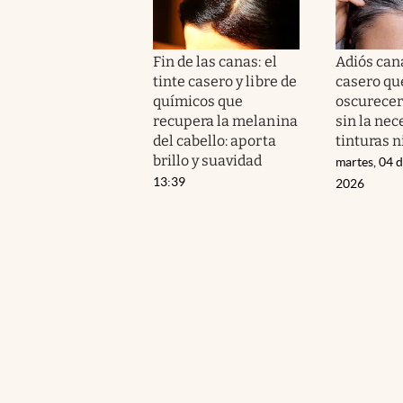
Fin de las canas: el
Adiós cana
tinte casero y libre de
casero qu
químicos que
oscurecer 
recupera la melanina
sin la nec
del cabello: aporta
tinturas n
brillo y suavidad
martes, 04 
13:39
2026