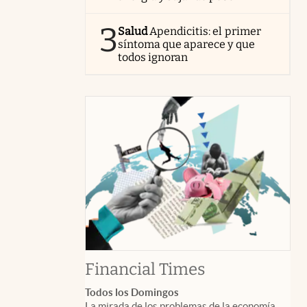
3
Salud
Apendicitis: el primer
síntoma que aparece y que
todos ignoran
abre en nuev
Financial Times
Todos los Domingos
La mirada de los problemas de la economía