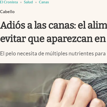
El Cronista
Salud
Canas
Infotechnology
Cabello
Clase
Clima
Adiós a las canas: el ali
Mundial 2026
evitar que aparezcan en 
Eventos Corporativos
El Cronista Studio
El pelo necesita de múltiples nutrientes par
Mediakit
abre en nueva pestaña