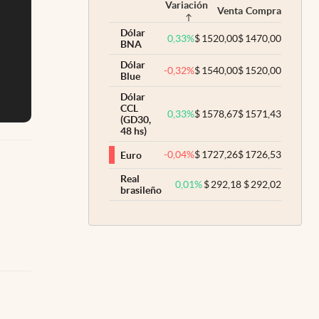
Variación
Venta
Compra
Dólar
0,33
%
$
1520,00
$
1470,00
BNA
Dólar
-0,32
%
$
1540,00
$
1520,00
Blue
Dólar
CCL
0,33
%
$
1578,67
$
1571,43
(GD30,
48 hs)
-0,04
%
$
1727,26
$
1726,53
Euro
Real
0,01
%
$
292,18
$
292,02
brasileño