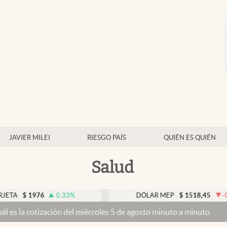
JAVIER MILEI
RIESGO PAÍS
QUIÉN ES QUIÉN
Salud
976
0.33
%
DÓLAR MEP
$
1518,45
-0.05
%
ción del miércoles 5 de agosto minuto a minuto