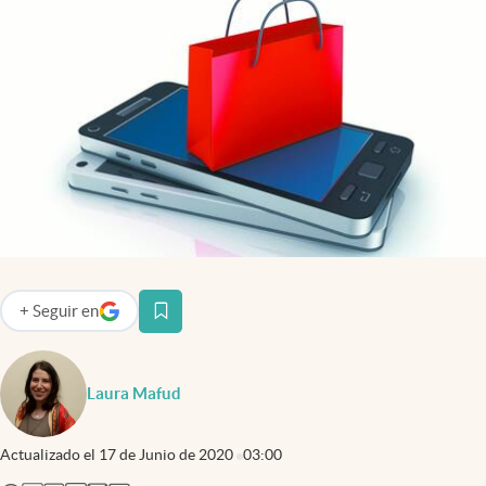
Infotechnology
Clase
Clima
Mundial 2026
Eventos Corporativos
El Cronista Studio
Mediakit
abre en nueva pestaña
+
Seguir
en
Argentina
abre en nueva pestaña
Laura Mafud
Actualizado el
17 de Junio de 2020
03:00