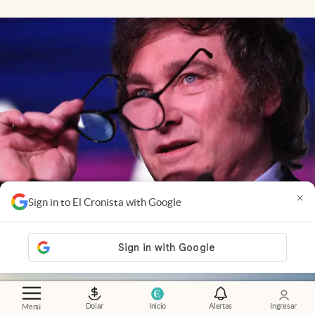
×
Sign in to El Cronista with Google
Economía al día
.
El mercado ya mira a 2027: cómo
influye la política en las inversiones
Dolar
Inicio
Alertas
Ingresar
Menú