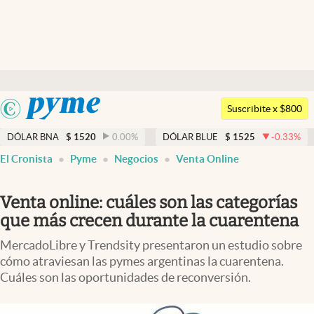
Últimas noticias
Dólar
Argentina
Members
Suscribite x $800
España
Economía y Política
DÓLAR BNA
$
1520
0.00
%
DÓLAR BLUE
$
1525
-0.33
%
México
El Cronista
Pyme
Negocios
Venta Online
Finanzas y Mercados
USA
Mercados Online
Colombia
Venta online: cuáles son las categorías
Uruguay
Negocios
que más crecen durante la cuarentena
Columnistas
MercadoLibre y Trendsity presentaron un estudio sobre
cómo atraviesan las pymes argentinas la cuarentena.
Otras secciones
Cuáles son las oportunidades de reconversión.
Apertura