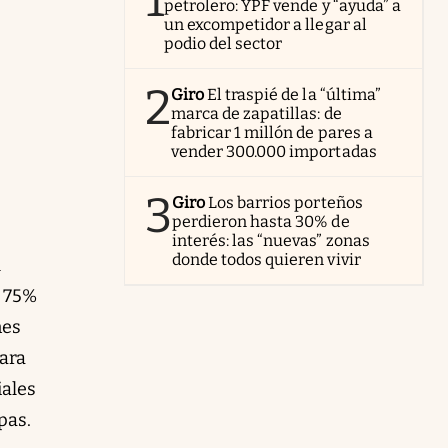
1
petrolero: YPF vende y “ayuda” a
un excompetidor a llegar al
podio del sector
2
Giro
El traspié de la “última”
marca de zapatillas: de
fabricar 1 millón de pares a
vender 300.000 importadas
3
Giro
Los barrios porteños
perdieron hasta 30% de
interés: las “nuevas” zonas
donde todos quieren vivir
l
ó 75%
nes
para
iales
pas.