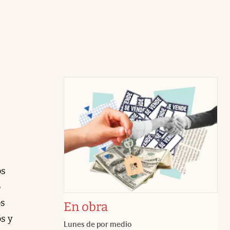
os
o
os
En obra
s y
Lunes de por medio