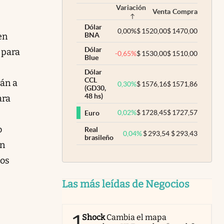
Variación
Venta
Compra
Dólar
0,00
%
$
1520,00
$
1470,00
en
BNA
Dólar
 para
-0,65
%
$
1530,00
$
1510,00
Blue
Dólar
CCL
tán a
0,30
%
$
1576,16
$
1571,86
(GD30,
48 hs)
ara
0,02
%
$
1728,45
$
1727,57
Euro
o
Real
0,04
%
$
293,54
$
293,43
brasileño
un
jos
Las más leídas de Negocios
Shock
Cambia el mapa