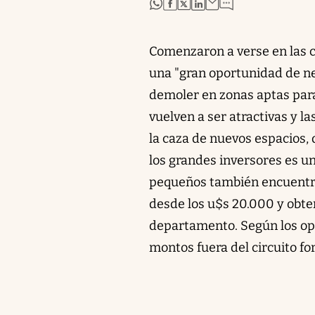
abre en nueva pestaña
abre en nueva pestaña
abre en nueva pestaña
abre en nueva pestaña
Comenzaron a verse en las c
una "gran oportunidad de ne
demoler en zonas aptas para
vuelven a ser atractivas y 
la caza de nuevos espacios, 
los grandes inversores es u
pequeños también encuentra
desde los u$s 20.000 y obten
departamento. Según los ope
montos fuera del circuito fo