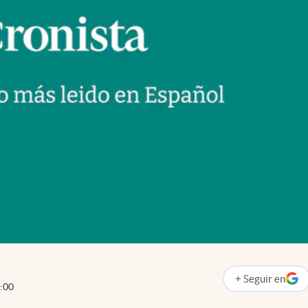
+
Seguir
en
abre en nueva p
:00