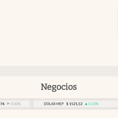
Negocios
0.00
%
DÓLAR MEP
$
1521,52
0.23
%
DÓL