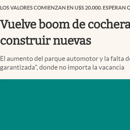
Infotechnology
LOS VALORES COMIENZAN EN U$S 20.000. ESPERA
Clase
Vuelve boom de cocheras
Clima
Mundial 2026
construir nuevas
Eventos Corporativos
El aumento del parque automotor y la falta d
El Cronista Studio
garantizada", donde no importa la vacancia
Mediakit
abre en nueva pestaña