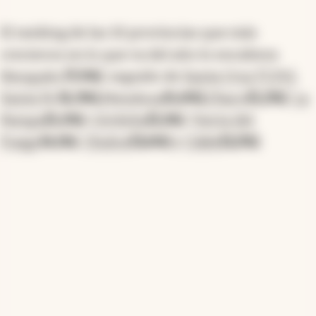
El ranking de las 10 provincias que más
crecieron en lo que va del año lo encabeza
Neuquén
(7,5%)
, seguido de
Santa Cruz (7,2%)
,
Santa Fe
(6,3%),
Mendoza
(5,6%),
Chaco
(5,2%)
,
La
Pampa
(5,2%)
,
Córdoba
(5,1%)
,
Tierra del
Fuego
(4,1%)
,
Chubut
(3,6%)
y
CABA
(3,2%)
.