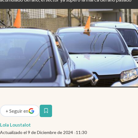
Infotechnology
Clase
Clima
Mundial 2026
Eventos Corporativos
El Cronista Studio
Mediakit
abre en nueva pestaña
Argentina
+
Seguir
en
abre en nueva pestaña
Lola Loustalot
Actualizado el
9 de Diciembre de 2024
11:30