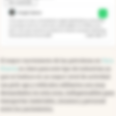
Ver resultado
Jorge Llanos
Sí
Creo que es muy conveniente seguir abriéndonos al mundo,
no porque este en contra de comercializar en el Mercosur,
pero creo que nuestros productos tienen una gran demanda
...
Leer más
internacional en la actualid
El mayor movimiento de las petroleras en
Vaca
Muerta
es clave para este tipo de industrias ya
que se traduce en un mayor nivel de actividad.
Las pick-ups y vehículos utilitarios son muy
demandados en esta zona, indispensables para
transportar materiales, insumos y personal
entre los yacimientos.