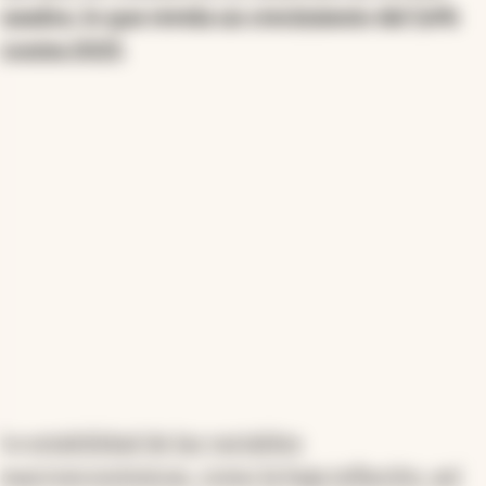
usados, lo que revela un crecimiento del 3,4%
contra 2023.
La
estabilidad de las variables
macroeconómicas, como la baja inflación, así