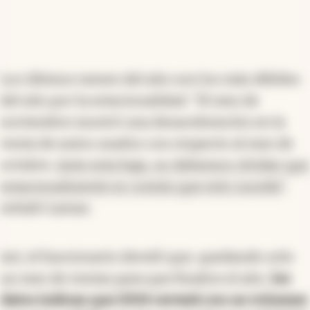
Los últimos meses del año son los más débiles
del año por la estacionalidad. "El mes de
noviembre mostró una desaceleración en la
venta de autos usados con respecto al mes de
octubre.
Ante esta baja, no debemos olvidar que
estacionalmente es común que esto suceda
",
señaló Lamas.
Así, el funcionario develó que, quedando solo
un mes de ventas para que finalice el año,
los
datos indican que 2024 cerrará con un volumen