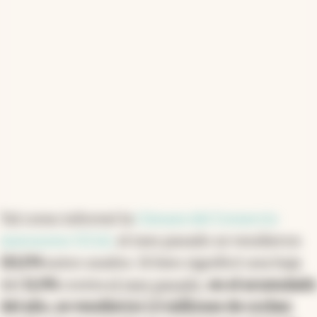
demanda de pick-ups es notable, necesaria para el
transporte en la región. Se proyecta un mercado
más ordenado para 2025.
Resumen generado con inteligencia artificial
Tal como informó la
Cámara del Comercio
Automotor (CCA),
el mes pasado se vendieron
151.174
autos usados. Si bien significó una baja
del
11,9%
contra
el mes pasado
,
en el acumulado
del año, se vendieron 1,5 millones de coches