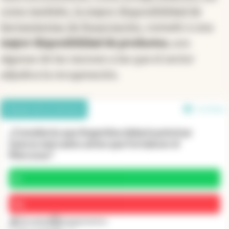
como también, la mayor disponibilidad de
herramientas de financiación,
sumado a una
mayor disponibilidad de productos,
son
algunas de las razones a las que el sector
adjudica la recuperación.
Debate de los lectores
1 en línea
¿Considerás que Argentina debería priorizar
nuevos mercados antes que fortalecer el
Mercosur?
Sí
No
16 votos
2 argumentos