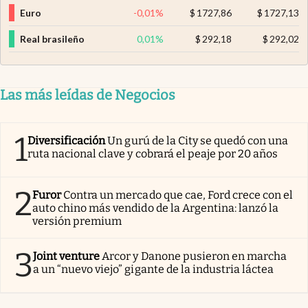
Euro
-0,01
%
$
1727,86
$
1727,13
Real brasileño
0,01
%
$
292,18
$
292,02
Las más leídas de Negocios
1
Diversificación
Un gurú de la City se quedó con una
ruta nacional clave y cobrará el peaje por 20 años
2
Furor
Contra un mercado que cae, Ford crece con el
auto chino más vendido de la Argentina: lanzó la
versión premium
3
Joint venture
Arcor y Danone pusieron en marcha
a un “nuevo viejo” gigante de la industria láctea