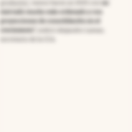
productos,
vamos hacia un 2025 con
un
mercado mucho más ordenado y con
proyecciones de consolidación en el
crecimiento",
indicó Alejandro Lamas,
secretario de la CCA.