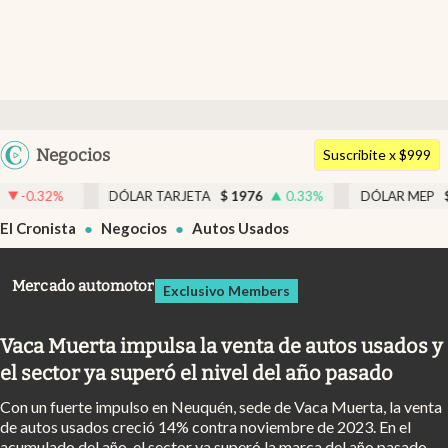
Últimas noticias
Dólar
Argentina
Negocios
Members
Suscribite x $999
España
Economía y Política
ÓLAR TARJETA
$
1976
0.33
%
DÓLAR MEP
$
1518,45
-0.05
%
México
El Cronista
Negocios
Autos Usados
Finanzas y Mercados
USA
Mercados Online
Colombia
Mercado automotor
Exclusivo Members
Uruguay
Negocios
Vaca Muerta impulsa la venta de autos usados y
Columnistas
el sector ya superó el nivel del año pasado
Otras secciones
Con un fuerte impulso en Neuquén, sede de Vaca Muerta, la venta
Apertura
de autos usados creció 14% contra noviembre de 2023. En el
acumulado del año, el sector ya superó la marca del año pasado