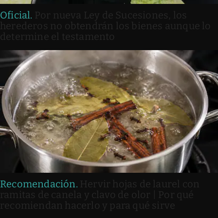
Oficial
.
Por nueva Ley de Sucesiones, los
herederos no obtendrán los bienes aunque lo
determine el testamento
Recomendación
.
Hervir hojas de laurel con
ramitas de canela y clavo de olor | Por qué
recomiendan hacerlo y para qué sirve