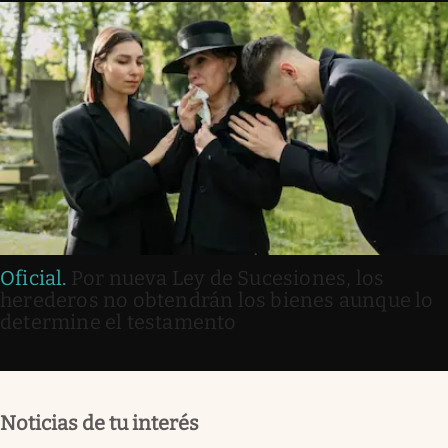
Oficial
.
Por nueva Ley de Sucesiones, los
herederos no obtendrán los bienes aunque lo
determine el testamento
Noticias de tu interés