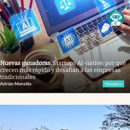
Nuevas ganadoras
.
Startups AI-native: por qué
crecen más rápido y desafían a las empresas
tradicionales
Adrián Mansilla
Members