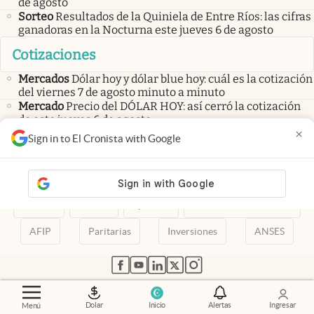
de agosto
Sorteo
Resultados de la Quiniela de Entre Ríos: las cifras
ganadoras en la Nocturna este jueves 6 de agosto
Cotizaciones
Mercados
Dólar hoy y dólar blue hoy: cuál es la cotización
del viernes 7 de agosto minuto a minuto
Mercado
Precio del DÓLAR HOY: así cerró la cotización
de este jueves 6 de agosto
×
Mercados
Dólar hoy y dólar blue hoy: cuál es la cotización
Sign in to El Cronista with Google
del jueves 6 de agosto minuto a minuto
Dólar
Dólar Blue
Criptomonedas
Bitcoin
Fintech
Merval
Quiniela
Calendario de feriados
AFIP
Paritarias
Inversiones
ANSES
abre en nueva pestaña
abre en nueva pestaña
abre en nueva pestaña
abre en nueva pestaña
abre en nueva pestaña
Dolar
Inicio
Alertas
Ingresar
Menú