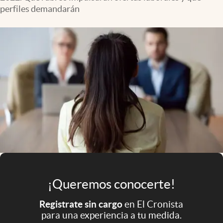
Infotechnology
perfiles demandarán
Clase
Clima
Mundial 2026
Eventos Corporativos
El Cronista Studio
Mediakit
abre en nueva pestaña
Argentina
¡Queremos conocerte!
Registrate sin cargo
en El Cronista
para una experiencia a tu medida.