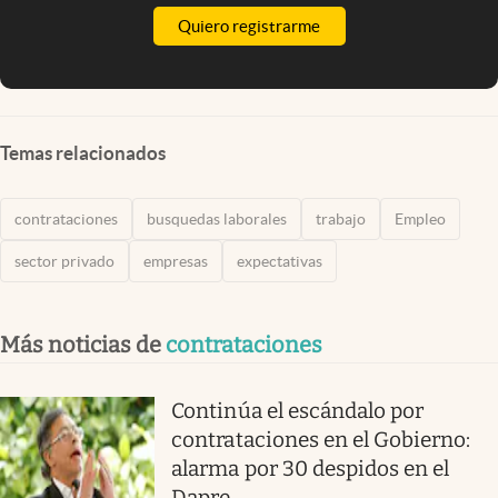
Quiero registrarme
Temas relacionados
contrataciones
busquedas laborales
trabajo
Empleo
sector privado
empresas
expectativas
Más noticias de
contrataciones
Continúa el escándalo por
contrataciones en el Gobierno:
alarma por 30 despidos en el
Dapre