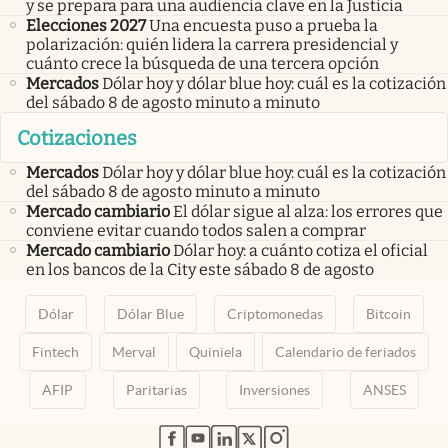
y se prepara para una audiencia clave en la Justicia
Elecciones 2027
Una encuesta puso a prueba la
polarización: quién lidera la carrera presidencial y
cuánto crece la búsqueda de una tercera opción
Mercados
Dólar hoy y dólar blue hoy: cuál es la cotización
del sábado 8 de agosto minuto a minuto
Cotizaciones
Mercados
Dólar hoy y dólar blue hoy: cuál es la cotización
del sábado 8 de agosto minuto a minuto
Mercado cambiario
El dólar sigue al alza: los errores que
conviene evitar cuando todos salen a comprar
Mercado cambiario
Dólar hoy: a cuánto cotiza el oficial
en los bancos de la City este sábado 8 de agosto
Dólar
Dólar Blue
Criptomonedas
Bitcoin
Fintech
Merval
Quiniela
Calendario de feriados
AFIP
Paritarias
Inversiones
ANSES
abre en nueva pestaña
abre en nueva pestaña
abre en nueva pestaña
abre en nueva pestaña
abre en nueva pestaña