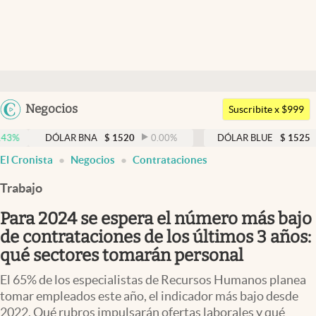
Últimas noticias
Dólar
Argentina
Negocios
Members
Suscribite x $999
España
Economía y Política
DÓLAR BNA
$
1520
0.00
%
DÓLAR BLUE
$
1525
-0.33
%
México
El Cronista
Negocios
Contrataciones
Finanzas y Mercados
USA
Trabajo
Mercados Online
Colombia
Uruguay
Para 2024 se espera el número más bajo
Negocios
de contrataciones de los últimos 3 años:
Columnistas
qué sectores tomarán personal
Otras secciones
El 65% de los especialistas de Recursos Humanos planea
tomar empleados este año, el indicador más bajo desde
Apertura
2022. Qué rubros impulsarán ofertas laborales y qué