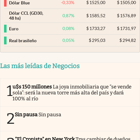
-0,33
%
$
1525,00
$
1505,00
Dólar Blue
Dólar CCL (GD30,
0,87
%
$
1585,52
$
1576,89
48 hs)
0,08
%
$
1733,27
$
1731,97
Euro
0,05
%
$
295,03
$
294,82
Real brasileño
Las más leídas de Negocios
1
u$s 150 millones
La joya inmobiliaria que “se vende
sola”: será la nueva torre más alta del país y dará
100% al río
2
Sin pausa
Sin pausa
"El Cronista" en New York
Tras cambiar de dueños,