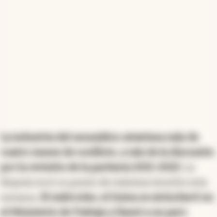
La industria del neumático atraviesa más de
cuatro meses de conflicto, a raíz de la discusión
por la revisión de la paritaria 2021-2022
. La
disputa tocó su punto de máxima tensión esta
semana.
El miércoles, el Sutna se atrincheró en
el Ministerio de Trabajo y llamó a un paro