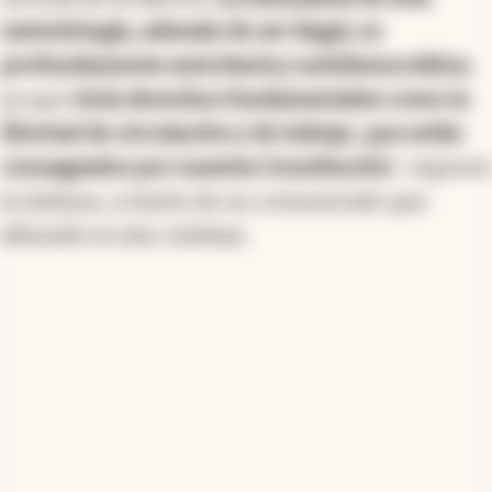
metodología, además de ser ilegal, es
profundamente autoritaria y antidemocrática
,
ya que
viola derechos fundamentales como la
libertad de circulación y de trabajo, que están
consagrados por nuestra Constitución
", expresó
la italiana, a través de un comunicado que
difundió el sitio
Infobae
.