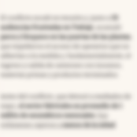
El conflicto escaló en tensión y, junto a
33
audiencias frustradas en Trabajo
, acumuló
paros y bloqueos en las puertas de las plantas
,
que impidieron el acceso de operarios que no
adherían a la medida y, fundamentalmente, el
ingreso y salida de camiones con insumos,
materias primas y productos terminados.
Antes del conflicto, que detonó a mediados de
mayo,
el sector fabricaba un promedio de 1
millón de neumáticos mensuales
.
Sus
volúmenes cayeron a
menos de la mitad
.