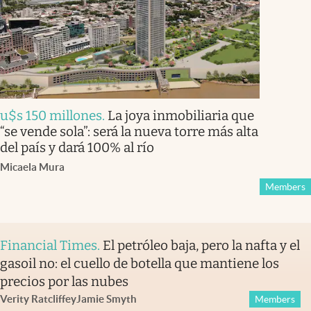
u$s 150 millones
.
La joya inmobiliaria que
“se vende sola”: será la nueva torre más alta
del país y dará 100% al río
Micaela Mura
Members
Financial Times
.
El petróleo baja, pero la nafta y el
gasoil no: el cuello de botella que mantiene los
precios por las nubes
Verity Ratcliffe
y
Jamie Smyth
Members