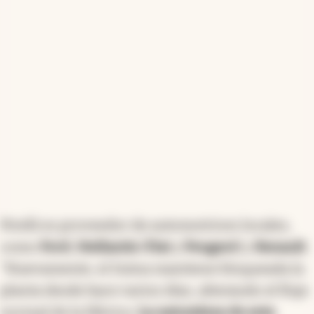
Pirelli es proveedor de automotrices locales,
como
Ford
,
Stellantis
(
Fiat
y
Peugeot
) y
Renault
.
"Nuevamente, el Sutna mantiene bloqueada la
planta desde hace varios días, alterando el flujo
normal de la fábrica.
La naturaleza de esta