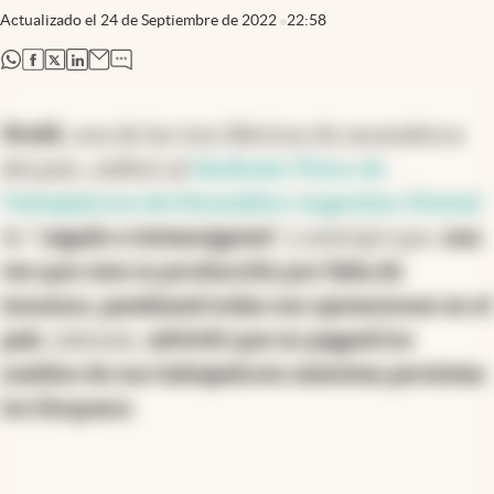
Actualizado el
24 de Septiembre de 2022
22:58
abre en nueva pestaña
abre en nueva pestaña
abre en nueva pestaña
abre en nueva pestaña
Pirelli
, una de las tres fábricas de neumáticos
del país, calificó al
Sindicato Único de
Trabajadores del Neumático Argentino (Sutna)
de "
cegado e intransigente
" y anticipó que,
una
vez que cese su producción por falta de
insumos, paralizará todas sus operaciones en el
país
. Además,
advirtió que no pagará los
sueldos de sus trabajadores mientras persistan
los bloqueos
.