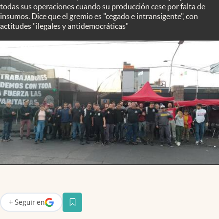
Infotechnology
todas sus operaciones cuando su producción cese por falta de
insumos. Dice que el gremio es "cegado e intransigente", con
Clase
actitudes "ilegales y antidemocráticas"
Clima
Mundial 2026
Eventos Corporativos
El Cronista Studio
Mediakit
abre en nueva pestaña
Argentina
+
Seguir
en
abre en nueva pestaña