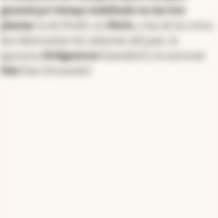
general por tiempo indefinido en las tres
plantas
: la de Pirelli, en
Merlo
, y las de los otros
dos fabricantes de cubiertas del país, la
japonesa
Bridgestone
(Llavallol) y la nacional
Fate
(San Fernando).