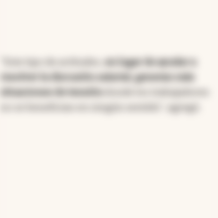
"Este tipo de actitudes,
en lugar de ayudar a
resolver la discusión salarial, generan más
situaciones de tensión
donde los trabajadores
no se benefician en ningún sentido", agregó.