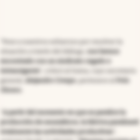
"Pese a nuestros esfuerzos por resolver la
situación a través del diálogo,
nos hemos
encontrado con un sindicato cegado e
intransigente
", criticó al Sutna, cuyo secretario
general,
Alejandro Crespo
, pertenece al
Polo
Obrero
.
"
A partir del momento en que se paralice la
producción de neumáticos, la fabrica paralizará
totalmente las actividades productivas
",