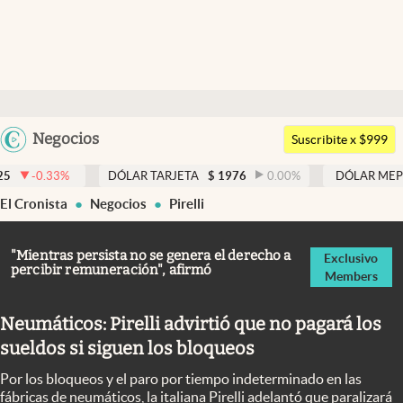
Últimas noticias
Dólar
Argentina
Negocios
Members
Suscribite x $999
España
Economía y Política
DÓLAR TARJETA
$
1976
0.00
%
DÓLAR MEP
$
1526,03
México
El Cronista
Negocios
Pirelli
Finanzas y Mercados
USA
Mercados Online
Colombia
"Mientras persista no se genera el derecho a
Exclusivo
percibir remuneración", afirmó
Uruguay
Members
Negocios
Columnistas
Neumáticos: Pirelli advirtió que no pagará los
sueldos si siguen los bloqueos
Otras secciones
Por los bloqueos y el paro por tiempo indeterminado en las
Apertura
fábricas de neumáticos, la italiana Pirelli adelantó que paralizará