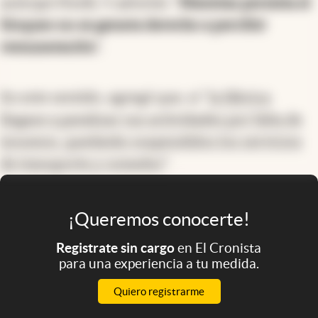
anticipó Pirelli. Y advirtió: "
Mientras persista el
bloqueo no se genera derecho a percibir
remuneración
".
En este sentido, agregó que, si "
la fábrica
llegase a paralizar sus actividades por falta de
insumos, quedarán suspendidos los servicios
de transporte y comedor
".
¡Queremos conocerte!
Registrate sin cargo
en El Cronista
para una experiencia a tu medida.
Quiero registrarme