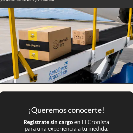
Infotechnology
Clase
Clima
Mundial 2026
Eventos Corporativos
El Cronista Studio
Mediakit
abre en nueva pestaña
Argentina
¡Queremos conocerte!
Registrate sin cargo
en El Cronista
para una experiencia a tu medida.