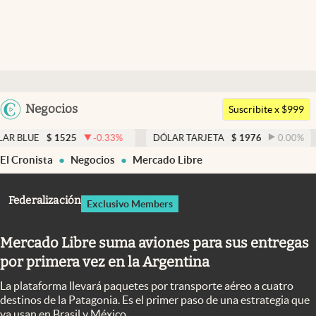
Últimas noticias
Dólar
Argentina
Negocios
Members
Suscribite x $999
España
Economía y Política
1525
-0.33
%
DÓLAR TARJETA
$
1976
0.00
%
DÓLAR M
México
El Cronista
Negocios
Mercado Libre
Finanzas y Mercados
USA
Mercados Online
Colombia
Federalización
Exclusivo Members
Uruguay
Negocios
Mercado Libre suma aviones para sus entregas
Columnistas
por primera vez en la Argentina
Otras secciones
La plataforma llevará paquetes por transporte aéreo a cuatro
Apertura
destinos de la Patagonia. Es el primer paso de una estrategia que
ya usan en Brasil y México.