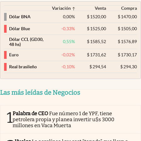
Variación
Venta
Compra
0,00
%
$
1520,00
$
1470,00
Dólar BNA
-0,33
%
$
1525,00
$
1505,00
Dólar Blue
Dólar CCL (GD30,
0,55
%
$
1585,52
$
1576,89
48 hs)
-0,02
%
$
1731,62
$
1730,17
Euro
-0,10
%
$
294,54
$
294,30
Real brasileño
Las más leídas de Negocios
1
Palabra de CEO
Fue número 1 de YPF, tiene
petrolera propia y planea invertir u$s 3000
millones en Vaca Muerta