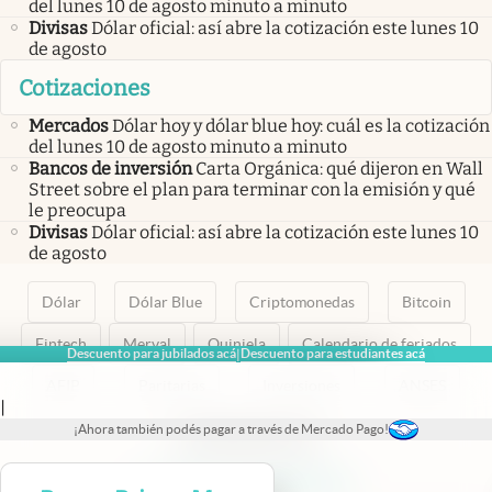
del lunes 10 de agosto minuto a minuto
Divisas
Dólar oficial: así abre la cotización este lunes 10
de agosto
Cotizaciones
Mercados
Dólar hoy y dólar blue hoy: cuál es la cotización
del lunes 10 de agosto minuto a minuto
Bancos de inversión
Carta Orgánica: qué dijeron en Wall
Street sobre el plan para terminar con la emisión y qué
le preocupa
Divisas
Dólar oficial: así abre la cotización este lunes 10
de agosto
Dólar
Dólar Blue
Criptomonedas
Bitcoin
Fintech
Merval
Quiniela
Calendario de feriados
Descuento para jubilados acá
Descuento para estudiantes acá
|
AFIP
Paritarias
Inversiones
ANSES
|
¡Ahora también podés pagar a través de Mercado Pago!
abre en nueva pestaña
abre en nueva pestaña
abre en nueva pestaña
abre en nueva pestaña
abre en nueva pestaña