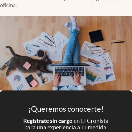
Infotechnology
oficina.
Clase
Clima
Mundial 2026
Eventos Corporativos
El Cronista Studio
Mediakit
abre en nueva pestaña
Argentina
¡Queremos conocerte!
Registrate sin cargo
en El Cronista
para una experiencia a tu medida.