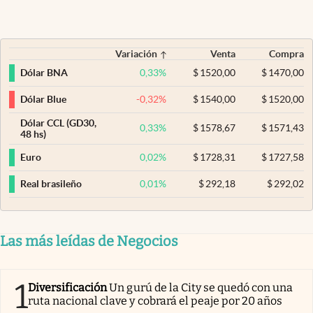
Variación
Venta
Compra
0,33
%
$
1520,00
$
1470,00
Dólar BNA
-0,32
%
$
1540,00
$
1520,00
Dólar Blue
Dólar CCL (GD30,
0,33
%
$
1578,67
$
1571,43
48 hs)
0,02
%
$
1728,31
$
1727,58
Euro
0,01
%
$
292,18
$
292,02
Real brasileño
Las más leídas de Negocios
1
Diversificación
Un gurú de la City se quedó con una
ruta nacional clave y cobrará el peaje por 20 años