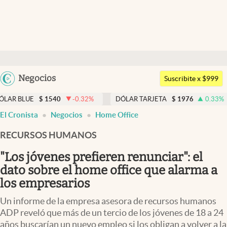
Últimas noticias
Dólar
Argentina
Negocios
Members
Suscribite x $999
España
Economía y Política
1540
-0.32
%
DÓLAR TARJETA
$
1976
0.33
%
DÓLAR 
México
El Cronista
Negocios
Home Office
Finanzas y Mercados
USA
RECURSOS HUMANOS
Mercados Online
Colombia
Uruguay
"Los jóvenes prefieren renunciar": el
Negocios
dato sobre el home office que alarma a
Columnistas
los empresarios
Otras secciones
Un informe de la empresa asesora de recursos humanos
ADP reveló que más de un tercio de los jóvenes de 18 a 24
Apertura
años buscarían un nuevo empleo si los obligan a volver a la