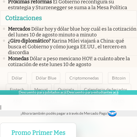
Próximas reformas
El Gobierno reconfigura su
estrategia y Sturzenegger se suma a la Mesa Política
Cotizaciones
Mercados
Dólar hoy y dólar blue hoy: cuál es la cotización
del lunes 10 de agosto minuto a minuto
¿Giro diplomático?
Karina Milei viajará a China: qué
busca el Gobierno y cómo juega EE.UU., el tercero en
discordia
Monedas
Dólar a peso mexicano HOY: a cuánto abre la
cotización de este lunes 10 de agosto
Dólar
Dólar Blue
Criptomonedas
Bitcoin
Fintech
Merval
Quiniela
Calendario de feriados
Descuento para jubilados acá
Descuento para estudiantes acá
|
AFIP
Paritarias
Inversiones
ANSES
|
¡Ahora también podés pagar a través de Mercado Pago!
abre en nueva pestaña
abre en nueva pestaña
abre en nueva pestaña
abre en nueva pestaña
abre en nueva pestaña
Promo Primer Mes