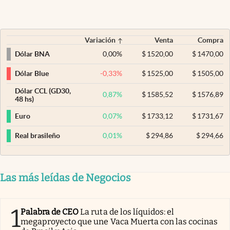
Variación
Venta
Compra
0,00
%
$
1520,00
$
1470,00
Dólar BNA
-0,33
%
$
1525,00
$
1505,00
Dólar Blue
Dólar CCL (GD30,
0,87
%
$
1585,52
$
1576,89
48 hs)
0,07
%
$
1733,12
$
1731,67
Euro
0,01
%
$
294,86
$
294,66
Real brasileño
Las más leídas de Negocios
1
Palabra de CEO
La ruta de los líquidos: el
megaproyecto que une Vaca Muerta con las cocinas