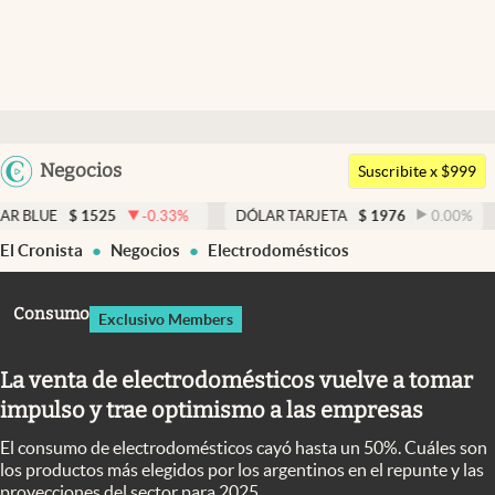
Últimas noticias
Dólar
Argentina
Negocios
Members
Suscribite x $999
España
Economía y Política
$
1525
-0.33
%
DÓLAR TARJETA
$
1976
0.00
%
DÓLAR
México
El Cronista
Negocios
Electrodomésticos
Finanzas y Mercados
USA
Mercados Online
Colombia
Consumo
Exclusivo Members
Uruguay
Negocios
La venta de electrodomésticos vuelve a tomar
Columnistas
impulso y trae optimismo a las empresas
Otras secciones
El consumo de electrodomésticos cayó hasta un 50%. Cuáles son
Apertura
los productos más elegidos por los argentinos en el repunte y las
proyecciones del sector para 2025.