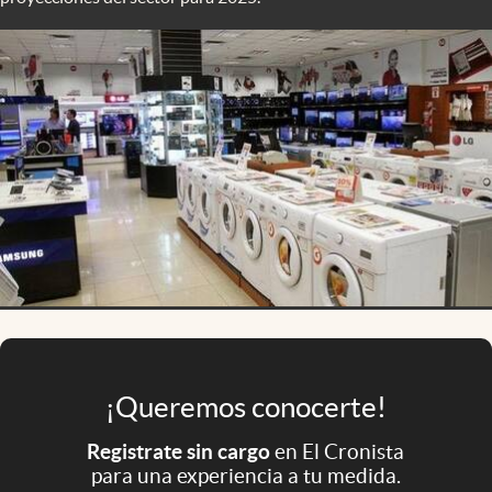
Infotechnology
Clase
Clima
Mundial 2026
Eventos Corporativos
El Cronista Studio
Mediakit
abre en nueva pestaña
Argentina
¡Queremos conocerte!
Registrate sin cargo
en El Cronista
para una experiencia a tu medida.