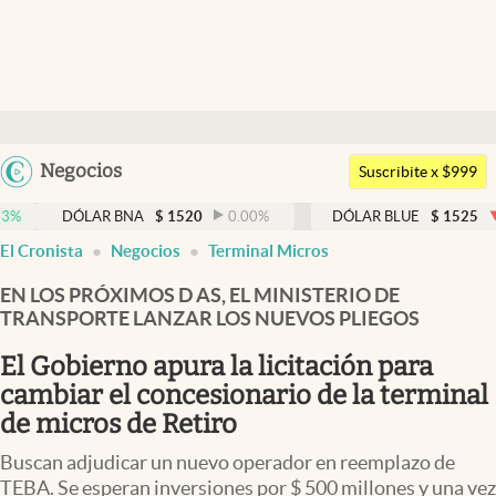
Últimas noticias
Dólar
Argentina
Negocios
Members
Suscribite x $999
España
Economía y Política
ÓLAR BNA
$
1520
0.00
%
DÓLAR BLUE
$
1525
-0.33
%
México
El Cronista
Negocios
Terminal Micros
Finanzas y Mercados
USA
EN LOS PRÓXIMOS D AS, EL MINISTERIO DE
Mercados Online
Colombia
TRANSPORTE LANZAR LOS NUEVOS PLIEGOS
Uruguay
Negocios
El Gobierno apura la licitación para
Columnistas
cambiar el concesionario de la terminal
de micros de Retiro
Otras secciones
Buscan adjudicar un nuevo operador en reemplazo de
Apertura
TEBA. Se esperan inversiones por $ 500 millones y una vez