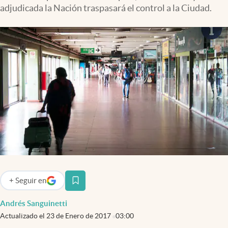
Infotechnology
adjudicada la Nación traspasará el control a la Ciudad.
Clase
Clima
Mundial 2026
Eventos Corporativos
El Cronista Studio
Mediakit
abre en nueva pestaña
Argentina
+
Seguir
en
abre en nueva pestaña
Andrés Sanguinetti
Actualizado el
23 de Enero de 2017
03:00