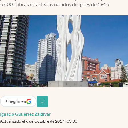
Infotechnology
57.000 obras de artistas nacidos después de 1945
Clase
Clima
Mundial 2026
Eventos Corporativos
El Cronista Studio
Mediakit
abre en nueva pestaña
Argentina
+
Seguir
en
abre en nueva pestaña
Ignacio Gutiérrez Zaldívar
Actualizado el
6 de Octubre de 2017
03:00