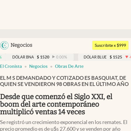
Últimas noticias
Dólar
Argentina
Negocios
Members
Suscribite x $999
España
Economía y Política
ÓLAR BNA
$
1520
0.00
%
DÓLAR BLUE
$
1525
-0.33
%
México
El Cronista
Negocios
Obras De Arte
Finanzas y Mercados
USA
EL M S DEMANDADO Y COTIZADO ES BASQUIAT, DE
Mercados Online
Colombia
QUIEN SE VENDIERON 98 OBRAS EN EL ÚLTIMO AÑO
Uruguay
Negocios
Desde que comenzó el Siglo XXI, el
Columnistas
boom del arte contemporáneo
multiplicó ventas 14 veces
Otras secciones
Se registró un crecimiento exponencial en los remates. El
Apertura
precio promedio es de u$s 27.600 y se venden por año