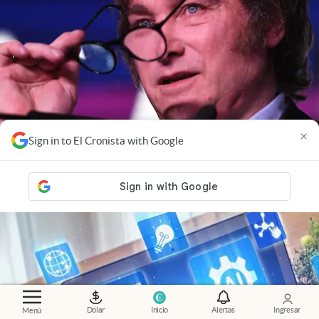
×
Sign in to El Cronista with Google
Economía al día
.
El mercado ya mira a 2027: cómo
influye la política en las inversiones
Dolar
Inicio
Alertas
Ingresar
Menú