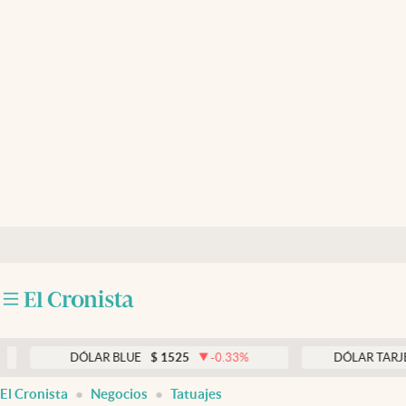
Últimas noticias
Dólar
Members
Economía y Política
Finanzas y Mercados
Mercados Online
Negocios
Columnistas
Otras secciones
DÓLAR BLUE
$
1525
-0.33
%
DÓLAR TARJETA
$
19
Apertura
El Cronista
Negocios
Tatuajes