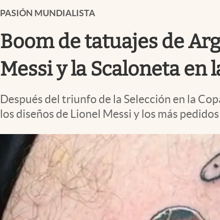
Infotechnology
PASIÓN MUNDIALISTA
Clase
Boom de tatuajes de Arg
Clima
Mundial 2026
Messi y la Scaloneta en l
Eventos Corporativos
Después del triunfo de la Selección en la Cop
El Cronista Studio
los diseños de Lionel Messi y los más pedidos
Mediakit
abre en nueva pestaña