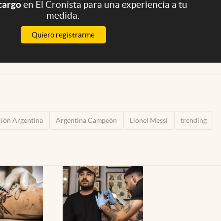
 cargo
en El Cronista para una experiencia a tu
medida.
Quiero registrarme
ción Argentina
Argentina Campeón
Lionel Messi
trending