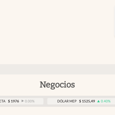
Negocios
76
0.00
%
DÓLAR MEP
$
1525,49
0.40
%