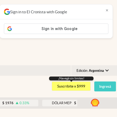
×
Sign in to El Cronista with Google
Edición:
Argentina
¡Navegá sin limites!
Argentina
Suscribite x $999
Ingresá
España
México
abre
0.33
%
DÓLAR MEP
$
1518,45
-0.05
%
USA
Colombia