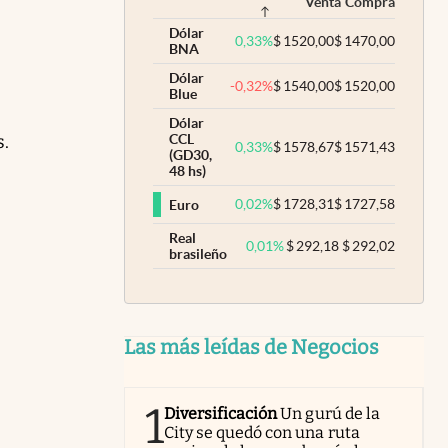
Venta
Compra
Dólar
0,33
%
$
1520,00
$
1470,00
BNA
Dólar
-0,32
%
$
1540,00
$
1520,00
Blue
Dólar
s.
CCL
0,33
%
$
1578,67
$
1571,43
(GD30,
48 hs)
0,02
%
$
1728,31
$
1727,58
Euro
Real
0,01
%
$
292,18
$
292,02
brasileño
Las más leídas de Negocios
1
Diversificación
Un gurú de la
City se quedó con una ruta