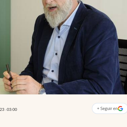
+
Seguir
en
023
03:00
abre en nueva p