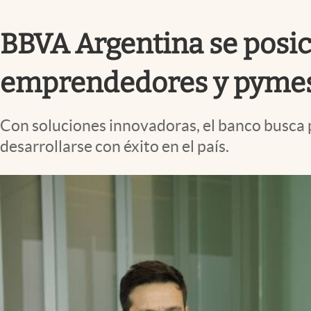
Infotechnology
BBVA Argentina se posic
Clase
Clima
emprendedores y pyme
Mundial 2026
Eventos Corporativos
Con soluciones innovadoras, el banco busca
El Cronista Studio
desarrollarse con éxito en el país.
Mediakit
abre en nueva pestaña