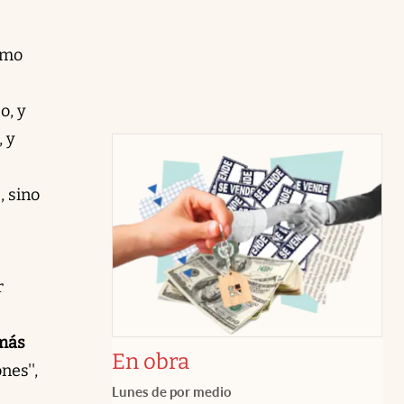
omo
o, y
, y
, sino
r
 más
En obra
es'',
Lunes de por medio