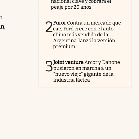
nacional clave y cobrará el
peaje por 20 años
n
2
Furor
Contra un mercado que
an
,
cae, Ford crece con el auto
chino más vendido de la
s
Argentina: lanzó la versión
premium
3
Joint venture
Arcor y Danone
pusieron en marcha a un
“nuevo viejo” gigante de la
industria láctea