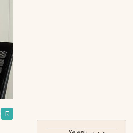
estaña
Variación