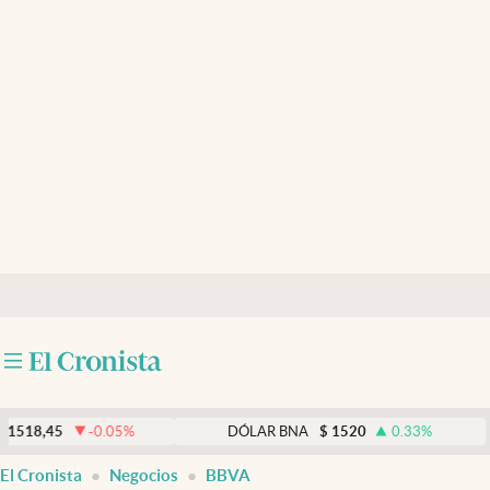
Últimas noticias
Dólar
Members
Economía y Política
Finanzas y Mercados
Mercados Online
Negocios
Columnistas
Otras secciones
-0.05
%
DÓLAR BNA
$
1520
0.33
%
Apertura
El Cronista
Negocios
BBVA