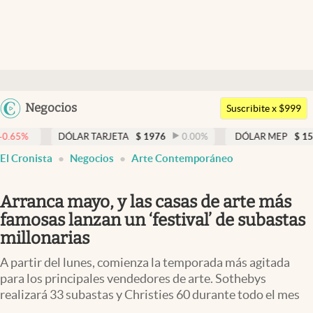
Últimas noticias
Dólar
Argentina
Negocios
Members
Suscribite x $999
España
Economía y Política
DÓLAR TARJETA
$
1976
0.00
%
DÓLAR MEP
$
1521,52
México
El Cronista
Negocios
Arte Contemporáneo
Finanzas y Mercados
USA
Mercados Online
Colombia
Arranca mayo, y las casas de arte más
Uruguay
Negocios
famosas lanzan un ‘festival’ de subastas
millonarias
Columnistas
A partir del lunes, comienza la temporada más agitada
Otras secciones
para los principales vendedores de arte. Sothebys
realizará 33 subastas y Christies 60 durante todo el mes
Apertura