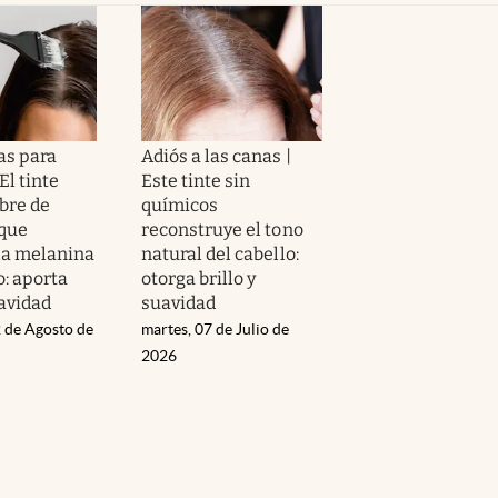
as para
Adiós a las canas |
El tinte
Este tinte sin
ibre de
químicos
que
reconstruye el tono
la melanina
natural del cabello:
o: aporta
otorga brillo y
uavidad
suavidad
 de Agosto de
martes, 07 de Julio de
2026