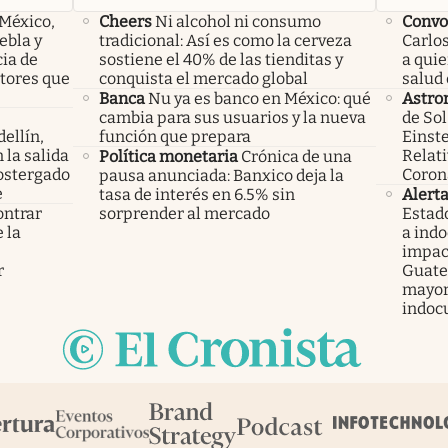
 México,
Cheers
Ni alcohol ni consumo
Convo
ebla y
tradicional: Así es como la cerveza
Carlos
cia de
sostiene el 40% de las tienditas y
a qui
ctores que
conquista el mercado global
salud 
Banca
Nu ya es banco en México: qué
Astro
cambia para sus usuarios y la nueva
de Sol
ellín,
función que prepara
Einste
 la salida
Relati
Política monetaria
Crónica de una
ostergado
Coron
pausa anunciada: Banxico deja la
e
tasa de interés en 6.5% sin
Alert
ontrar
sorprender al mercado
Estad
 la
a ind
s
impac
r
Guatem
mayor
indoc