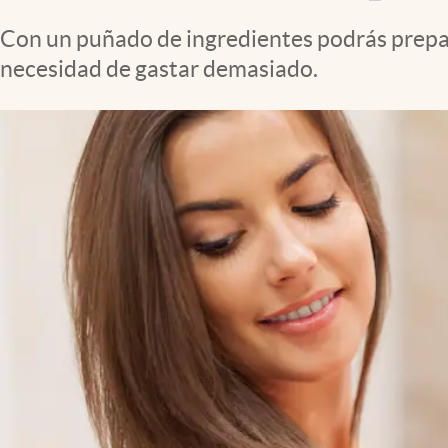
Clima
Con un puñado de ingredientes podrás preparar
Espiritualidad
necesidad de gastar demasiado.
Mediakit
abre en nueva pestaña