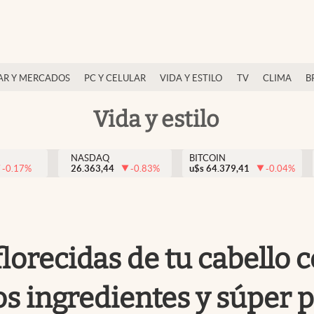
AR Y MERCADOS
PC Y CELULAR
VIDA Y ESTILO
TV
CLIMA
B
Vida y estilo
NASDAQ
BITCOIN
-0.17
%
26.363,44
-0.83
%
u$s
64.379,41
-0.04
%
lorecidas de tu cabello c
cos ingredientes y súper