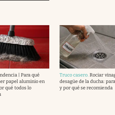
endencia | Para qué
Truco casero
.
Rociar vina
er papel aluminio en
desagüe de la ducha: para
or qué todos lo
y por qué se recomienda
n