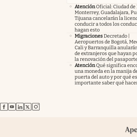
Atención
Oficial: Ciudad de
Monterrey, Guadalajara, Pu
Tijuana cancelarán la licen
conducir a todos los condu
hagan esto
Migraciones
Decretado |
Aeropuertos de Bogotá, Med
Cali y Barranquilla anularán
de extranjeros que hayan p
la renovación del pasaport
Atención
Qué significa enc
una moneda en la manija de
puerta del auto y por qué e
importante saber qué hace
abre en nueva pestaña
abre en nueva pestaña
abre en nueva pestaña
abre en nueva pestaña
abre en nueva pestaña