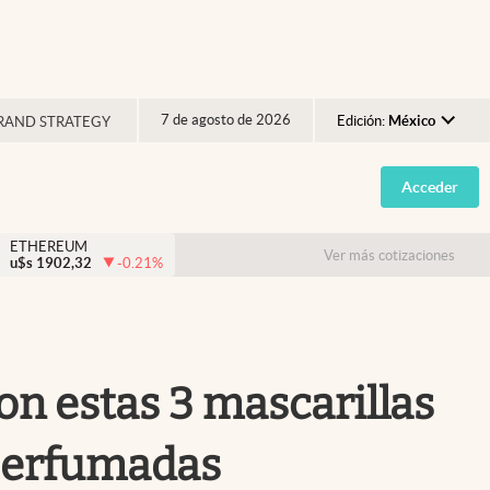
7 de agosto de 2026
Edición:
México
RAND STRATEGY
Argentina
Acceder
España
México
ETHEREUM
Ver más cotizaciones
u$s
1902,32
-0.21
%
USA
Colombia
Uruguay
on estas 3 mascarillas
 perfumadas