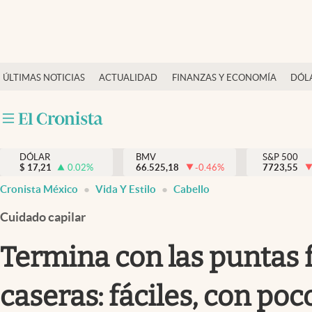
Últimas Noticias
ÚLTIMAS NOTICIAS
ACTUALIDAD
FINANZAS Y ECONOMÍA
DÓL
Actualidad
Finanzas y economía
Dólar y mercados
DÓLAR
BMV
S&P 500
Internacionales
$
17,21
0.02
%
66.525,18
-0.46
%
7723,55
Opinión
Cronista México
Vida Y Estilo
Cabello
Brand Strategy
Cuidado capilar
Pc y celular
Termina con las puntas f
Vida y estilo
caseras: fáciles, con po
Tv