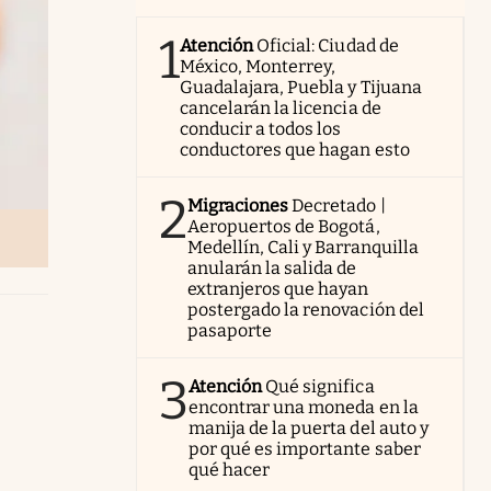
1
Atención
Oficial: Ciudad de
México, Monterrey,
Guadalajara, Puebla y Tijuana
cancelarán la licencia de
conducir a todos los
conductores que hagan esto
2
Migraciones
Decretado |
Aeropuertos de Bogotá,
Medellín, Cali y Barranquilla
anularán la salida de
extranjeros que hayan
postergado la renovación del
pasaporte
3
Atención
Qué significa
encontrar una moneda en la
manija de la puerta del auto y
por qué es importante saber
qué hacer