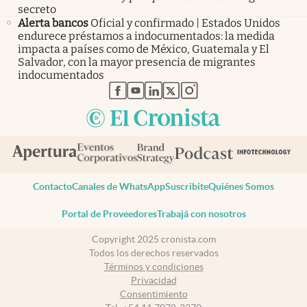
secreto
Alerta bancos
Oficial y confirmado | Estados Unidos
endurece préstamos a indocumentados: la medida
impacta a países como de México, Guatemala y El
Salvador, con la mayor presencia de migrantes
indocumentados
abre en nueva pestaña
abre en nueva pestaña
abre en nueva pestaña
abre en nueva pestaña
abre en nueva pestaña
Contacto
Canales de WhatsApp
Suscribite
Quiénes Somos
Portal de Proveedores
Trabajá con nosotros
Copyright 2025 cronista.com
Todos los derechos reservados
Términos y condiciones
Privacidad
Consentimiento