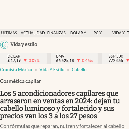
Últimas Noticias
ÚLTIMAS
ACTUALIDAD
FINANZAS
DÓLAR Y
PC Y
VIDA Y
Actualidad
NOTICIAS
Y
MERCADOS
CELULAR
ESTILO
Argentina
Vida y estilo
Finanzas y economía
ECONOMÍA
España
Dólar y mercados
DÓLAR
BMV
S&P 500
$
17,19
-0.09
%
66.525,18
-0.46
%
México
7723,55
Internacionales
Cronista México
Vida Y Estilo
Cabello
USA
Opinión
Colombia
Cosmética capilar
Uruguay
Brand Strategy
Los 5 acondicionadores capilares que
Pc y celular
arrasaron en ventas en 2024: dejan tu
cabello luminoso y fortalecido y sus
Vida y estilo
precios van los 3 a los 27 pesos
Tv
Con fórmulas que reparan, nutren y fortalecen al cabello,