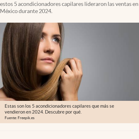
estos 5 acondicionadores capilares lideraron las ventas en
Clima
México durante 2024.
Espiritualidad
Mediakit
abre en nueva pestaña
México
Estas son los 5 acondicionadores capilares que más se
vendieron en 2024. Descubre por qué.
Fuente: Freepik.es