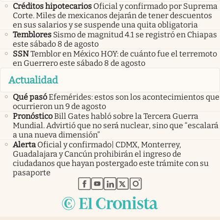
Créditos hipotecarios
Oficial y confirmado por Suprema
Corte. Miles de mexicanos dejarán de tener descuentos
en sus salarios y se suspende una quita obligatoria
Temblores
Sismo de magnitud 4.1 se registró en Chiapas
este sábado 8 de agosto
SSN
Temblor en México HOY: de cuánto fue el terremoto
en Guerrero este sábado 8 de agosto
Actualidad
Qué pasó
Efemérides: estos son los acontecimientos que
ocurrieron un 9 de agosto
Pronóstico
Bill Gates habló sobre la Tercera Guerra
Mundial. Advirtió que no será nuclear, sino que “escalará
a una nueva dimensión”
Alerta
Oficial y confirmado| CDMX, Monterrey,
Guadalajara y Cancún prohibirán el ingreso de
ciudadanos que hayan postergado este trámite con su
pasaporte
abre en nueva pestaña
abre en nueva pestaña
abre en nueva pestaña
abre en nueva pestaña
abre en nueva pestaña