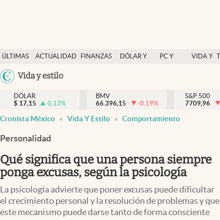
Últimas Noticias
ÚLTIMAS
ACTUALIDAD
FINANZAS
DÓLAR Y
PC Y
VIDA Y
Actualidad
NOTICIAS
Y
MERCADOS
CELULAR
ESTILO
Argentina
Vida y estilo
Finanzas y economía
ECONOMÍA
España
Dólar y mercados
DÓLAR
BMV
S&P 500
$
17,15
0.13
%
66.396,15
-0.19
%
México
7709,96
Internacionales
Cronista México
Vida Y Estilo
Comportamiento
USA
Opinión
Colombia
Personalidad
Uruguay
Brand Strategy
Qué significa que una persona siempre
Pc y celular
ponga excusas, según la psicología
Vida y estilo
La psicología advierte que poner excusas puede dificultar
el crecimiento personal y la resolución de problemas y que
Tv
este mecanismo puede darse tanto de forma consciente