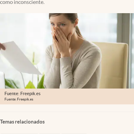
como inconsciente.
Clima
Espiritualidad
Mediakit
abre en nueva pestaña
México
Fuente: Freepik.es
Fuente: Freepik.es
Temas relacionados