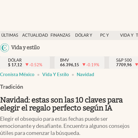
Últimas Noticias
ÚLTIMAS
ACTUALIDAD
FINANZAS
DÓLAR Y
PC Y
VIDA Y
Actualidad
NOTICIAS
Y
MERCADOS
CELULAR
ESTILO
Argentina
Vida y estilo
Finanzas y economía
ECONOMÍA
España
Dólar y mercados
DÓLAR
BMV
S&P 500
$
17,12
-0.52
%
66.396,15
-0.19
%
México
7709,96
Internacionales
Cronista México
Vida Y Estilo
Navidad
USA
Opinión
Colombia
Tradición
Uruguay
Brand Strategy
Navidad: estas son las 10 claves para
Pc y celular
elegir el regalo perfecto según IA
Vida y estilo
Elegir el obsequio para estas fechas puede ser
emocionante y desafiante. Encuentra algunos consejos
Tv
útiles para comenzar la búsqueda.