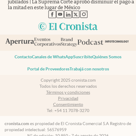
jubilados | La Suprema Corte aprobó disminuir el pago a
la mitad en este lugar de México
abre en nueva pestaña
abre en nueva pestaña
abre en nueva pestaña
abre en nueva pestaña
abre en nueva pestaña
Contacto
Canales de WhatsApp
Suscribite
Quiénes Somos
Portal de Proveedores
Trabajá con nosotros
Copyright 2025 cronista.com
Todos los derechos reservados
Términos y condiciones
Privacidad
Consentimiento
Tel:
+54 11 7078-3270
cronista.com
es propiedad de El Cronista Comercial S.A Registro de
propiedad intelectual: 56576959
N° de edición: 10.950 - 7 de agosto de 2026