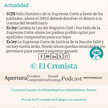
Actualidad
SCJN
Fallo histórico de la Suprema Corte a favor de los
jubilados, ahora el IMSS deberá devolver el dinero a la
cuenta del beneficiario
Es ley
Cambia la Ley del Registro Civil | Por fallo de la
Suprema Corte ahora los padres podrán optar por
apellidos compuestos para sus hijos
Es ley
La Suprema Corte de Justicia de la Nación falló y
no hay vuelta atrás. Desde ahora quedan invalidados los
permisos para mover y exportar ganado
abre en nueva pestaña
abre en nueva pestaña
abre en nueva pestaña
abre en nueva pestaña
abre en nueva pestaña
Contacto
Canales de WhatsApp
Suscribite
Quiénes Somos
Portal de Proveedores
Trabajá con nosotros