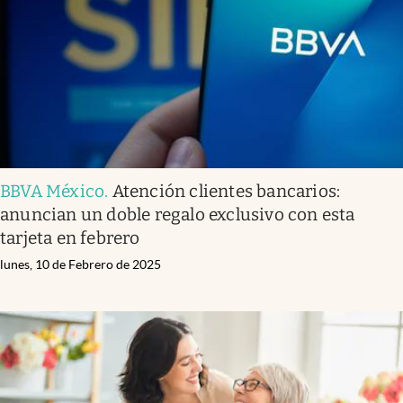
Clima
Espiritualidad
Mediakit
abre en nueva pestaña
México
BBVA México
.
Atención clientes bancarios:
anuncian un doble regalo exclusivo con esta
tarjeta en febrero
lunes, 10 de Febrero de 2025