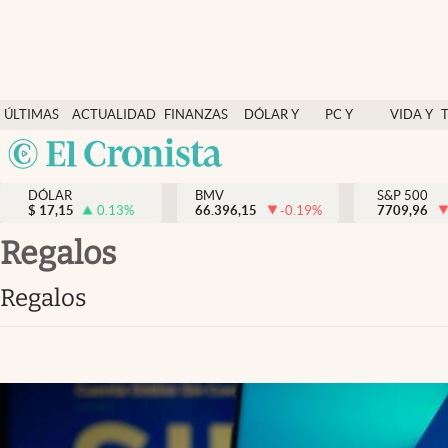
Últimas Noticias
ÚLTIMAS
ACTUALIDAD
FINANZAS
DÓLAR Y
PC Y
VIDA Y
Actualidad
NOTICIAS
Y
MERCADOS
CELULAR
ESTILO
Argentina
Finanzas y economía
ECONOMÍA
España
Dólar y mercados
DÓLAR
BMV
S&P 500
$
17,15
0.13
%
66.396,15
-0.19
%
México
7709,96
Internacionales
USA
regalos
Opinión
Colombia
regalos
Uruguay
Brand Strategy
Pc y celular
Vida y estilo
Tv