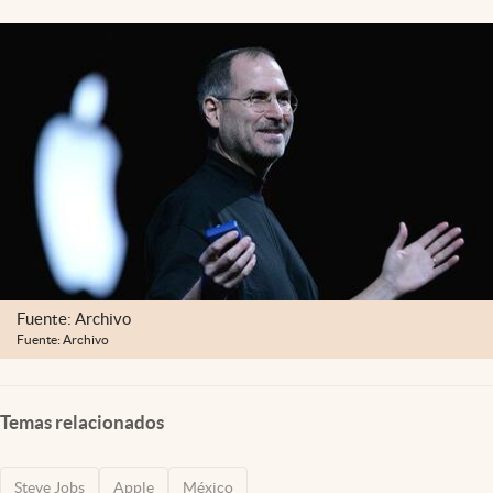
Clima
Espiritualidad
Mediakit
abre en nueva pestaña
México
Fuente: Archivo
Fuente: Archivo
Temas relacionados
Steve Jobs
Apple
México