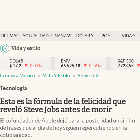
Últimas Noticias
ÚLTIMAS
ACTUALIDAD
FINANZAS
DÓLAR Y
PC Y
VIDA Y
Actualidad
NOTICIAS
Y
MERCADOS
CELULAR
ESTILO
Argentina
Vida y estilo
Finanzas y economía
ECONOMÍA
España
Dólar y mercados
DÓLAR
BMV
S&P 500
$
17,2
-0.01
%
66.525,18
-0.46
%
México
7723,55
Internacionales
Cronista México
Vida Y Estilo
Steve Jobs
USA
Opinión
Colombia
Tecnología
Uruguay
Brand Strategy
Esta es la fórmula de la felicidad que
Pc y celular
reveló Steve Jobs antes de morir
Vida y estilo
El cofundador de Apple dejó para la posteridad un sin fin
de frases que al día de hoy siguen repercutiendo en la
Tv
cotidianidad.