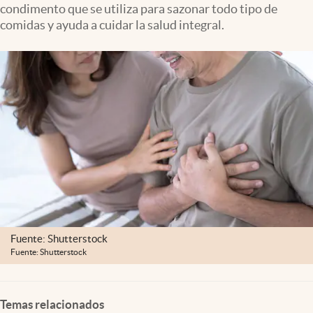
condimento que se utiliza para sazonar todo tipo de
Clima
comidas y ayuda a cuidar la salud integral.
Espiritualidad
Mediakit
abre en nueva pestaña
México
Fuente: Shutterstock
Fuente: Shutterstock
Temas relacionados