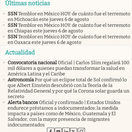
Últimas noticias
SSN
Temblor en México HOY: de cuánto fue el terremoto
en Michoacán este jueves 6 de agosto
SSN
Temblor en México HOY: de cuánto fue el terremoto
en Chiapas este jueves 6 de agosto
SSN
Temblor en México HOY: de cuánto fue el terremoto
en Oaxaca este jueves 6 de agosto
Actualidad
Convocatoria nacional
Oficial | Carlos Slim regalará 100
mil dólares a quienes puedan transformar la salud en
América Latina y el Caribe
Astronomía
Por qué un eclipse total de Sol confirmó lo
que Albert Einstein descubrió con la Teoría de la
Relatividad General y por qué la Corona solar guarda un
secreto
Alerta bancos
Oficial y confirmado | Estados Unidos
endurece préstamos a indocumentados: la medida
impacta a países como de México, Guatemala y El
Salvador, con la mayor presencia de migrantes
indocumentados
abre en nueva pestaña
abre en nueva pestaña
abre en nueva pestaña
abre en nueva pestaña
abre en nueva pestaña