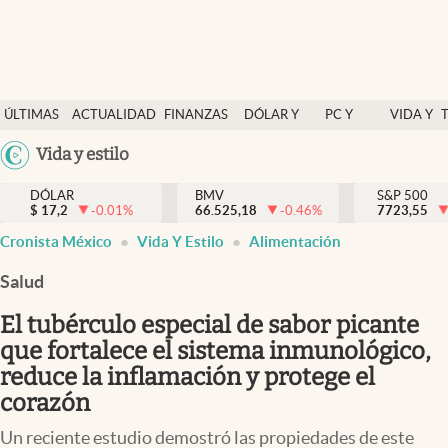
Últimas Noticias
ÚLTIMAS
ACTUALIDAD
FINANZAS
DÓLAR Y
PC Y
VIDA Y
Actualidad
NOTICIAS
Y
MERCADOS
CELULAR
ESTILO
Argentina
Vida y estilo
Finanzas y economía
ECONOMÍA
España
Dólar y mercados
DÓLAR
BMV
S&P 500
$
17,2
-0.01
%
66.525,18
-0.46
%
México
7723,55
Internacionales
Cronista México
Vida Y Estilo
Alimentación
USA
Opinión
Colombia
Salud
Uruguay
Brand Strategy
El tubérculo especial de sabor picante
Pc y celular
que fortalece el sistema inmunológico,
reduce la inflamación y protege el
Vida y estilo
corazón
Tv
Un reciente estudio demostró las propiedades de este