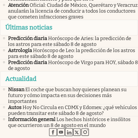
Atención
Oficial: Ciudad de México, Querétaro y Veracruz
anularán la licencia de conducir a todos los conductores
que cometen infracciones graves
Últimas noticias
Predicción diaria
Horóscopo de Aries: la predicción de
los astros para este sábado 8 de agosto
Astrología
Horóscopo de Leo: la predicción de los astros
para este sábado 8 de agosto
Predicción diaria
Horóscopo de Virgo para HOY, sábado 8
de agosto
Actualidad
Nissan
El coche que buscan hoy quienes planean su
futuro y cómo impacta en sus decisiones más
importantes
Autos
Hoy No Circula en CDMX y Edomex: ¿qué vehículos
pueden transitar este sábado 8 de agosto?
Información general
Los hechos históricos e insólitos
que ocurrieron un 8 de agosto en el mundo
abre en nueva pestaña
abre en nueva pestaña
abre en nueva pestaña
abre en nueva pestaña
abre en nueva pestaña