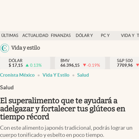
Últimas Noticias
ÚLTIMAS
ACTUALIDAD
FINANZAS
DÓLAR Y
PC Y
VIDA Y
Actualidad
NOTICIAS
Y
MERCADOS
CELULAR
ESTILO
Argentina
Vida y estilo
Finanzas y economía
ECONOMÍA
España
Dólar y mercados
DÓLAR
BMV
S&P 500
$
17,15
0.13
%
66.396,15
-0.19
%
México
7709,96
Internacionales
Cronista México
Vida Y Estilo
Salud
USA
Opinión
Colombia
Salud
Uruguay
Brand Strategy
El superalimento que te ayudará a
Pc y celular
adelgazar y fortalecer tus glúteos en
tiempo récord
Vida y estilo
Con este alimento japonés tradicional, podrás lograr un
Tv
cuerpo tonificado y esbelto en poco tiempo.