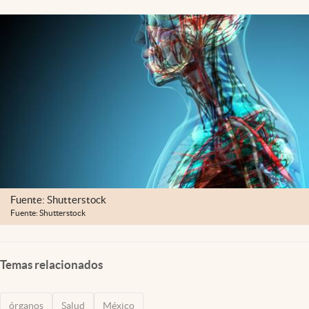
Clima
Espiritualidad
Mediakit
abre en nueva pestaña
México
Fuente: Shutterstock
Fuente: Shutterstock
Temas relacionados
órganos
Salud
México