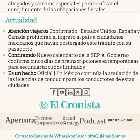
abogados y cámaras especiales para verificar el
cumplimiento de las obligaciones fiscales
Actualidad
Atención viajeros
Confirmado | Estados Unidos, España y
Canadá prohibirán el ingreso al país a ciudadanos
mexicanos que hayan postergado este trámite con su
pasaporte
Confiramdo
Nuevo calendario de la SEP: el Gobierno
confirma cinco días de preinscripciones extemporáneas
para secundaria: cupos limitados
Es un hecho
Oficial | En México continúa la anulación de
las licencias de conducir para los conductores de estas
ciudades
abre en nueva pestaña
abre en nueva pestaña
abre en nueva pestaña
abre en nueva pestaña
abre en nueva pestaña
Contacto
Canales de WhatsApp
Suscribite
Quiénes Somos