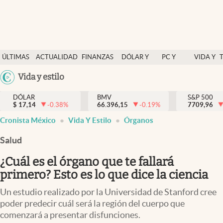
Últimas Noticias
ÚLTIMAS
ACTUALIDAD
FINANZAS
DÓLAR Y
PC Y
VIDA Y
Actualidad
NOTICIAS
Y
MERCADOS
CELULAR
ESTILO
Argentina
Vida y estilo
Finanzas y economía
ECONOMÍA
España
Dólar y mercados
DÓLAR
BMV
S&P 500
$
17,14
-0.38
%
66.396,15
-0.19
%
México
7709,96
Internacionales
Cronista México
Vida Y Estilo
Órganos
USA
Opinión
Colombia
Salud
Uruguay
Brand Strategy
¿Cuál es el órgano que te fallará
Pc y celular
primero? Esto es lo que dice la ciencia
Vida y estilo
Un estudio realizado por la Universidad de Stanford cree
poder predecir cuál será la región del cuerpo que
Tv
comenzará a presentar disfunciones.