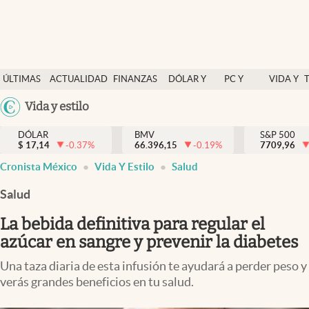
Últimas Noticias
ÚLTIMAS
ACTUALIDAD
FINANZAS
DÓLAR Y
PC Y
VIDA Y
Actualidad
NOTICIAS
Y
MERCADOS
CELULAR
ESTILO
Argentina
Vida y estilo
Finanzas y economía
ECONOMÍA
España
Dólar y mercados
DÓLAR
BMV
S&P 500
$
17,14
-0.37
%
66.396,15
-0.19
%
México
7709,96
Internacionales
Cronista México
Vida Y Estilo
Salud
USA
Opinión
Colombia
Salud
Uruguay
Brand Strategy
La bebida definitiva para regular el
Pc y celular
azúcar en sangre y prevenir la diabetes
Vida y estilo
Una taza diaria de esta infusión te ayudará a perder peso y
verás grandes beneficios en tu salud.
Tv