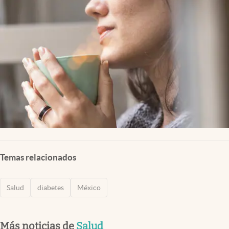
Clima
Espiritualidad
Mediakit
abre en nueva pestaña
México
Temas relacionados
Salud
diabetes
México
Más noticias de
Salud