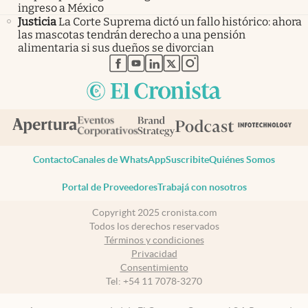
ingreso a México
Justicia
La Corte Suprema dictó un fallo histórico: ahora
las mascotas tendrán derecho a una pensión
alimentaria si sus dueños se divorcian
abre en nueva pestaña
abre en nueva pestaña
abre en nueva pestaña
abre en nueva pestaña
abre en nueva pestaña
Contacto
Canales de WhatsApp
Suscribite
Quiénes Somos
Portal de Proveedores
Trabajá con nosotros
Copyright 2025 cronista.com
Todos los derechos reservados
Términos y condiciones
Privacidad
Consentimiento
Tel:
+54 11 7078-3270