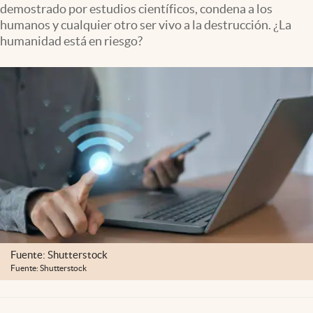
demostrado por estudios científicos, condena a los
Clima
humanos y cualquier otro ser vivo a la destrucción. ¿La
Espiritualidad
humanidad está en riesgo?
Mediakit
abre en nueva pestaña
México
Fuente: Shutterstock
Fuente: Shutterstock