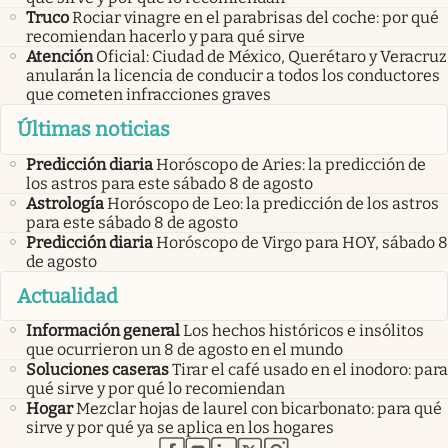
Truco
Rociar vinagre en el parabrisas del coche: por qué
recomiendan hacerlo y para qué sirve
Atención
Oficial: Ciudad de México, Querétaro y Veracruz
anularán la licencia de conducir a todos los conductores
que cometen infracciones graves
Últimas noticias
Predicción diaria
Horóscopo de Aries: la predicción de
los astros para este sábado 8 de agosto
Astrología
Horóscopo de Leo: la predicción de los astros
para este sábado 8 de agosto
Predicción diaria
Horóscopo de Virgo para HOY, sábado 8
de agosto
Actualidad
Información general
Los hechos históricos e insólitos
que ocurrieron un 8 de agosto en el mundo
Soluciones caseras
Tirar el café usado en el inodoro: para
qué sirve y por qué lo recomiendan
Hogar
Mezclar hojas de laurel con bicarbonato: para qué
sirve y por qué ya se aplica en los hogares
abre en nueva pestaña
abre en nueva pestaña
abre en nueva pestaña
abre en nueva pestaña
abre en nueva pestaña