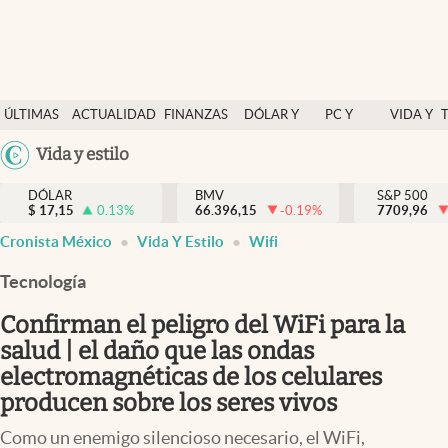
Últimas Noticias
ÚLTIMAS
ACTUALIDAD
FINANZAS
DÓLAR Y
PC Y
VIDA Y
Actualidad
NOTICIAS
Y
MERCADOS
CELULAR
ESTILO
Argentina
Vida y estilo
Finanzas y economía
ECONOMÍA
España
Dólar y mercados
DÓLAR
BMV
S&P 500
$
17,15
0.13
%
66.396,15
-0.19
%
México
7709,96
Internacionales
Cronista México
Vida Y Estilo
Wifi
USA
Opinión
Colombia
Tecnología
Uruguay
Brand Strategy
Confirman el peligro del WiFi para la
Pc y celular
salud | el daño que las ondas
electromagnéticas de los celulares
Vida y estilo
producen sobre los seres vivos
Tv
Como un enemigo silencioso necesario, el WiFi,