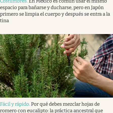
Costumbres
.
En México es común usar el mismo
espacio para bañarse y ducharse, pero en Japón
primero se limpia el cuerpo y después se entra a la
tina
Fácil y rápido
.
Por qué debes mezclar hojas de
romero con eucalipto: la práctica ancestral que