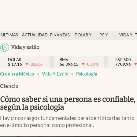
Últimas Noticias
ÚLTIMAS
ACTUALIDAD
FINANZAS
DÓLAR Y
PC Y
VIDA Y
Actualidad
NOTICIAS
Y
MERCADOS
CELULAR
ESTILO
Argentina
Vida y estilo
Finanzas y economía
ECONOMÍA
España
Dólar y mercados
DÓLAR
BMV
S&P 500
$
17,16
-0.28
%
66.396,15
-0.19
%
México
7709,96
Internacionales
Cronista México
Vida Y Estilo
Psicología
USA
Opinión
Colombia
Ciencia
Uruguay
Brand Strategy
Cómo saber si una persona es confiable,
Pc y celular
según la psicología
Vida y estilo
Hay cinco rasgos fundamentales para identificarlas tanto
en el ámbito personal como profesional.
Tv