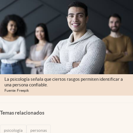
Clima
Espiritualidad
Mediakit
abre en nueva pestaña
México
La psicología señala que ciertos rasgos permiten identificar a
una persona confiable.
Fuente: Freepik
Temas relacionados
psicología
personas