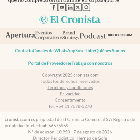
que no completaron un trámite en su pasaporte
abre en nueva pestaña
abre en nueva pestaña
abre en nueva pestaña
abre en nueva pestaña
abre en nueva pestaña
Contacto
Canales de WhatsApp
Suscribite
Quiénes Somos
Portal de Proveedores
Trabajá con nosotros
Copyright 2025 cronista.com
Todos los derechos reservados
Términos y condiciones
Privacidad
Consentimiento
Tel:
+54 11 7078-3270
cronista.com
es propiedad de El Cronista Comercial S.A Registro de
propiedad intelectual: 56576959
N° de edición: 10.950 - 7 de agosto de 2026
Director Periodístico: Hernán de Goñi