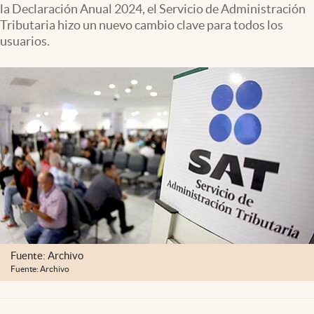
la Declaración Anual 2024, el Servicio de Administración
Clima
Tributaria hizo un nuevo cambio clave para todos los
Espiritualidad
usuarios.
Mediakit
abre en nueva pestaña
México
Fuente: Archivo
Fuente: Archivo