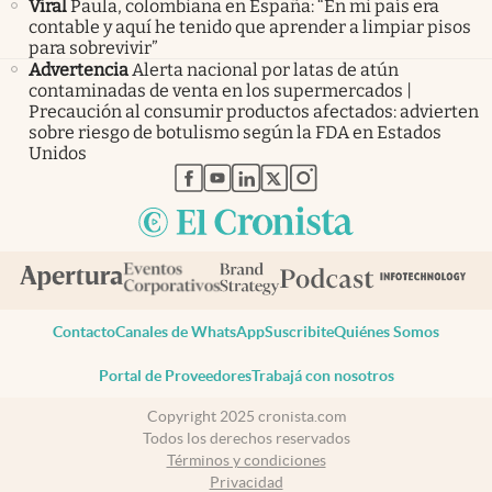
Viral
Paula, colombiana en España: “En mi país era
contable y aquí he tenido que aprender a limpiar pisos
para sobrevivir”
Advertencia
Alerta nacional por latas de atún
contaminadas de venta en los supermercados |
Precaución al consumir productos afectados: advierten
sobre riesgo de botulismo según la FDA en Estados
Unidos
abre en nueva pestaña
abre en nueva pestaña
abre en nueva pestaña
abre en nueva pestaña
abre en nueva pestaña
Contacto
Canales de WhatsApp
Suscribite
Quiénes Somos
Portal de Proveedores
Trabajá con nosotros
Copyright 2025 cronista.com
Todos los derechos reservados
Términos y condiciones
Privacidad