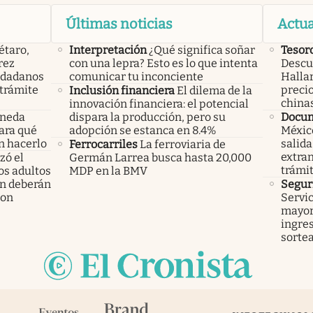
Últimas noticias
Actua
étaro,
Interpretación
¿Qué significa soñar
Tesor
rez
con una lepra? Esto es lo que intenta
Descub
iudadanos
comunicar tu inconciente
Hallar
trámite
precio
Inclusión financiera
El dilema de la
china
innovación financiera: el potencial
oneda
dispara la producción, pero su
Docu
Para qué
adopción se estanca en 8.4%
México
n hacerlo
salida
Ferrocarriles
La ferroviaria de
extran
ó el
Germán Larrea busca hasta 20,000
trámi
los adultos
MDP en la BMV
n deberán
Segur
ron
Servic
mayor
ingres
sorte