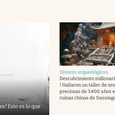
Tesoros arqueológicos
.
Descubrimiento millonari
| Hallaron un taller de or
preciosas de 3.400 años e
ruinas chinas de Sanxing
ra? Esto es lo que