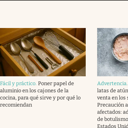
Fácil y práctico
.
Poner papel de
Advertencia
aluminio en los cajones de la
latas de atú
cocina, para qué sirve y por qué lo
venta en los
recomiendan
Precaución a
afectados: a
de botulismo
Estados Uni