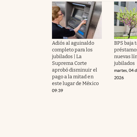
Adiós al aguinaldo
BPS baja 
completo para los
préstamos
jubilados | La
nuevas lí
Suprema Corte
jubilados
aprobó disminuir el
martes, 04 
pago a la mitad en
2026
este lugar de México
09:39