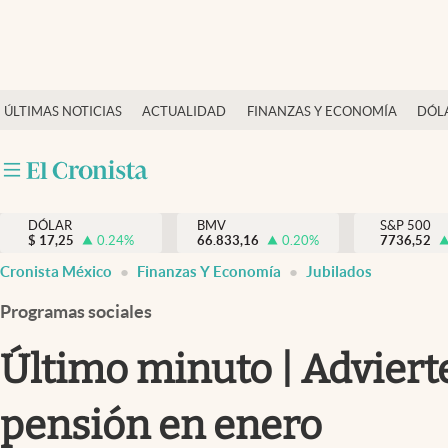
Últimas Noticias
ÚLTIMAS NOTICIAS
ACTUALIDAD
FINANZAS Y ECONOMÍA
DÓL
Actualidad
Finanzas y economía
Dólar y mercados
DÓLAR
BMV
S&P 500
Internacionales
$
17,25
0.24
%
66.833,16
0.20
%
7736,52
Opinión
Cronista México
Finanzas Y Economía
Jubilados
Brand Strategy
Programas sociales
Pc y celular
Último minuto | Adviert
Vida y estilo
pensión en enero
Tv