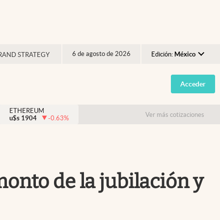
6 de agosto de 2026
Edición:
México
RAND STRATEGY
Argentina
Acceder
España
México
ETHEREUM
Ver más cotizaciones
u$s
1904
-0.63
%
USA
Colombia
Uruguay
onto de la jubilación y