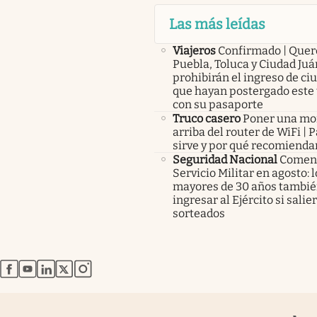
Las más leídas
Viajeros
Confirmado | Quer
Puebla, Toluca y Ciudad Juá
prohibirán el ingreso de c
que hayan postergado este 
con su pasaporte
Truco casero
Poner una m
arriba del router de WiFi | 
sirve y por qué recomienda
Seguridad Nacional
Comenz
Servicio Militar en agosto: 
mayores de 30 años tambié
ingresar al Ejército si salie
sorteados
abre en nueva pestaña
abre en nueva pestaña
abre en nueva pestaña
abre en nueva pestaña
abre en nueva pestaña