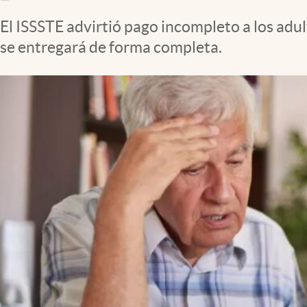
Clima
El ISSSTE advirtió pago incompleto a los adul
Espiritualidad
se entregará de forma completa.
Mediakit
abre en nueva pestaña