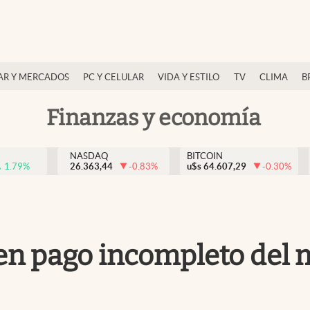
AR Y MERCADOS
PC Y CELULAR
VIDA Y ESTILO
TV
CLIMA
B
Finanzas y economía
NASDAQ
BITCOIN
1.79
%
26.363,44
-0.83
%
u$s
64.607,29
-0.30
%
en pago incompleto del m