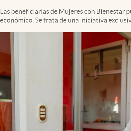
Clima
Las beneficiarias de Mujeres con Bienestar p
Espiritualidad
económico. Se trata de una iniciativa exclusi
Mediakit
abre en nueva pestaña