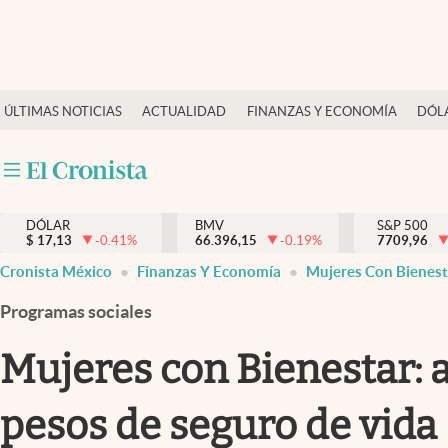
Últimas Noticias
ÚLTIMAS NOTICIAS
ACTUALIDAD
FINANZAS Y ECONOMÍA
DÓL
Actualidad
Finanzas y economía
Dólar y mercados
DÓLAR
BMV
S&P 500
Internacionales
$
17,13
-0.41
%
66.396,15
-0.19
%
7709,96
Opinión
Cronista México
Finanzas Y Economía
Mujeres Con Bienest
Brand Strategy
Programas sociales
Pc y celular
Mujeres con Bienestar: a
Vida y estilo
pesos de seguro de vida
Tv