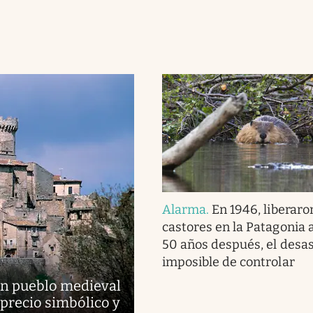
Alarma
.
En 1946, liberaro
castores en la Patagonia 
50 años después, el desas
imposible de controlar
un pueblo medieval
 precio simbólico y