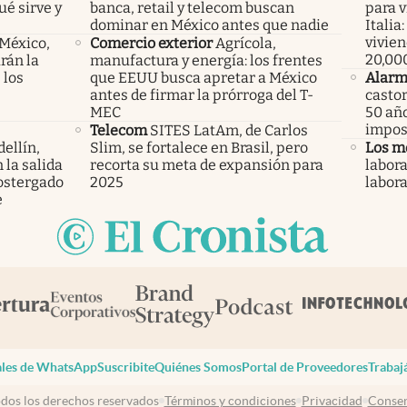
ué sirve y
banca, retail y telecom buscan
para v
dominar en México antes que nadie
Italia
vivien
 México,
Comercio exterior
Agrícola,
20,00
rán la
manufactura y energía: los frentes
 los
que EEUU busca apretar a México
Alar
antes de firmar la prórroga del T-
castor
MEC
50 año
imposi
Telecom
SITES LatAm, de Carlos
ellín,
Slim, se fortalece en Brasil, pero
Los m
 la salida
recorta su meta de expansión para
labora
ostergado
2025
labor
e
les de WhatsApp
Suscribite
Quiénes Somos
Portal de Proveedores
Trabaj
dos los derechos reservados
Términos y condiciones
Privacidad
Consen