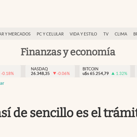
AR Y MERCADOS
PC Y CELULAR
VIDA Y ESTILO
TV
CLIMA
B
Finanzas y economía
NASDAQ
BITCOIN
-0.18
%
26.348,35
-0.06
%
u$s
65.254,79
1.32
%
ar
sí de sencillo es el trám