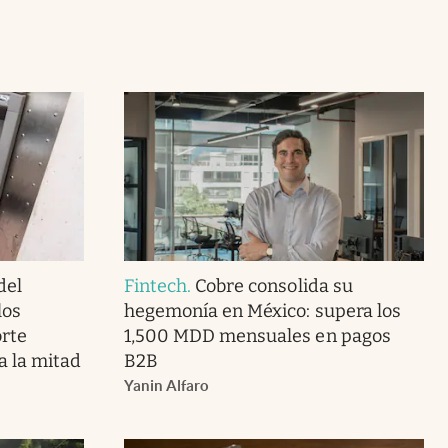
del
Fintech
.
Cobre consolida su
los
hegemonía en México: supera los
orte
1,500 MDD mensuales en pagos
a la mitad
B2B
Yanin Alfaro