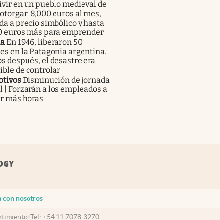
ivir en un pueblo medieval de
: otorgan 8,000 euros al mes,
da a precio simbólico y hasta
0 euros más para emprender
ma
En 1946, liberaron 50
es en la Patagonia argentina.
s después, el desastre era
ble de controlar
otivos
Disminución de jornada
l | Forzarán a los empleados a
ar más horas
á con nosotros
timiento
Tel:
+54 11 7078-3270