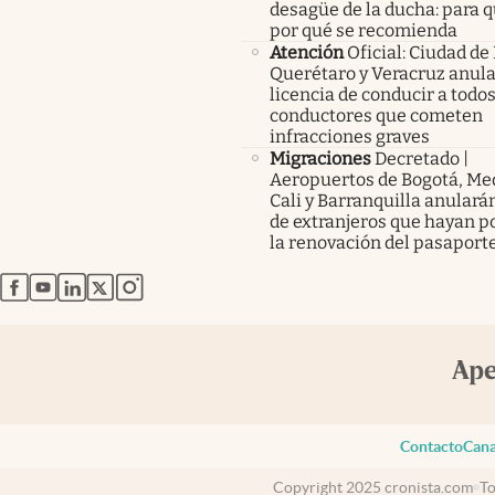
desagüe de la ducha: para q
por qué se recomienda
Atención
Oficial: Ciudad de
Querétaro y Veracruz anula
licencia de conducir a todos
conductores que cometen
infracciones graves
Migraciones
Decretado |
Aeropuertos de Bogotá, Med
Cali y Barranquilla anularán
de extranjeros que hayan p
la renovación del pasaport
abre en nueva pestaña
abre en nueva pestaña
abre en nueva pestaña
abre en nueva pestaña
abre en nueva pestaña
Contacto
Cana
Copyright 2025 cronista.com
To