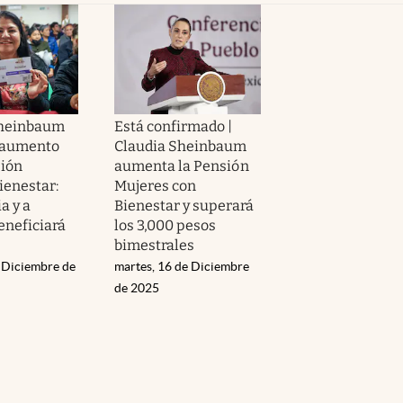
Sheinbaum
Está confirmado |
 aumento
Claudia Sheinbaum
sión
aumenta la Pensión
ienestar:
Mujeres con
a y a
Bienestar y superará
eneficiará
los 3,000 pesos
bimestrales
e Diciembre de
martes, 16 de Diciembre
de 2025