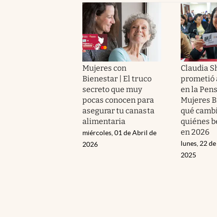
Mujeres con
Claudia 
Bienestar | El truco
prometió
secreto que muy
en la Pen
pocas conocen para
Mujeres B
asegurar tu canasta
qué cambi
alimentaria
quiénes b
en 2026
miércoles, 01 de Abril de
lunes, 22 d
2026
2025