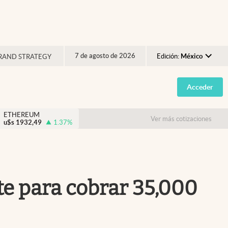
7 de agosto de 2026
Edición:
México
RAND STRATEGY
Argentina
Acceder
España
México
ETHEREUM
Ver más cotizaciones
u$s
1932,49
1.37
%
USA
Colombia
Uruguay
ite para cobrar 35,000