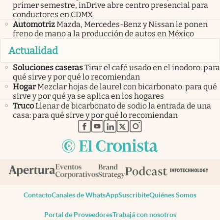
primer semestre, inDrive abre centro presencial para
conductores en CDMX
Automotriz
Mazda, Mercedes-Benz y Nissan le ponen
freno de mano a la producción de autos en México
Actualidad
Soluciones caseras
Tirar el café usado en el inodoro: para
qué sirve y por qué lo recomiendan
Hogar
Mezclar hojas de laurel con bicarbonato: para qué
sirve y por qué ya se aplica en los hogares
Truco
Llenar de bicarbonato de sodio la entrada de una
casa: para qué sirve y por qué lo recomiendan
abre en nueva pestaña
abre en nueva pestaña
abre en nueva pestaña
abre en nueva pestaña
abre en nueva pestaña
Contacto
Canales de WhatsApp
Suscribite
Quiénes Somos
Portal de Proveedores
Trabajá con nosotros