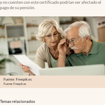
y no cuenten con este certificado podrían ver afectado el
Clima
pago de su pensión.
Espiritualidad
Mediakit
abre en nueva pestaña
México
Fuente: Freepik.es
Fuente: Freepik.es
Temas relacionados