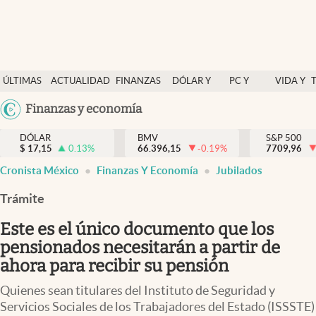
Últimas Noticias
ÚLTIMAS
ACTUALIDAD
FINANZAS
DÓLAR Y
PC Y
VIDA Y
Actualidad
NOTICIAS
Y
MERCADOS
CELULAR
ESTILO
Argentina
Finanzas y economía
Finanzas y economía
ECONOMÍA
España
Dólar y mercados
DÓLAR
BMV
S&P 500
$
17,15
0.13
%
66.396,15
-0.19
%
México
7709,96
Internacionales
Cronista México
Finanzas Y Economía
Jubilados
USA
Opinión
Colombia
Trámite
Uruguay
Brand Strategy
Este es el único documento que los
Pc y celular
pensionados necesitarán a partir de
ahora para recibir su pensión
Vida y estilo
Quienes sean titulares del Instituto de Seguridad y
Tv
Servicios Sociales de los Trabajadores del Estado (ISSSTE)