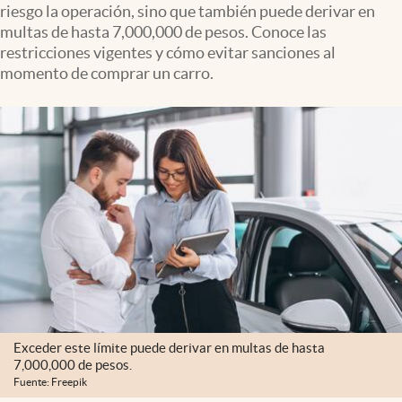
riesgo la operación, sino que también puede derivar en
Clima
multas de hasta 7,000,000 de pesos. Conoce las
Espiritualidad
restricciones vigentes y cómo evitar sanciones al
momento de comprar un carro.
Mediakit
abre en nueva pestaña
México
Exceder este límite puede derivar en multas de hasta
7,000,000 de pesos.
Fuente: Freepik