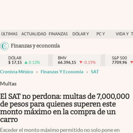
Últimas Noticias
ÚLTIMAS
ACTUALIDAD
FINANZAS
DÓLAR Y
PC Y
VIDA Y
Actualidad
NOTICIAS
Y
MERCADOS
CELULAR
ESTILO
Argentina
Finanzas y economía
Finanzas y economía
ECONOMÍA
España
Dólar y mercados
DÓLAR
BMV
S&P 500
$
17,15
0.13
%
66.396,15
-0.19
%
México
7709,96
Internacionales
Cronista México
Finanzas Y Economía
SAT
USA
Opinión
Colombia
Multas
Uruguay
Brand Strategy
El SAT no perdona: multas de 7,000,000
Pc y celular
de pesos para quienes superen este
monto máximo en la compra de un
Vida y estilo
carro
Tv
Exceder el monto máximo permitido no solo pone en