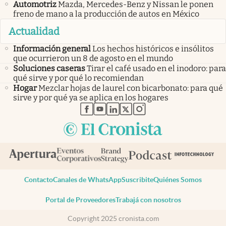
Automotriz
Mazda, Mercedes-Benz y Nissan le ponen
freno de mano a la producción de autos en México
Actualidad
Información general
Los hechos históricos e insólitos
que ocurrieron un 8 de agosto en el mundo
Soluciones caseras
Tirar el café usado en el inodoro: para
qué sirve y por qué lo recomiendan
Hogar
Mezclar hojas de laurel con bicarbonato: para qué
sirve y por qué ya se aplica en los hogares
abre en nueva pestaña
abre en nueva pestaña
abre en nueva pestaña
abre en nueva pestaña
abre en nueva pestaña
Contacto
Canales de WhatsApp
Suscribite
Quiénes Somos
Portal de Proveedores
Trabajá con nosotros
Copyright 2025 cronista.com