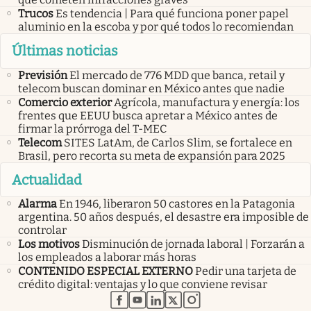
Trucos
Es tendencia | Para qué funciona poner papel
aluminio en la escoba y por qué todos lo recomiendan
Últimas noticias
Previsión
El mercado de 776 MDD que banca, retail y
telecom buscan dominar en México antes que nadie
Comercio exterior
Agrícola, manufactura y energía: los
frentes que EEUU busca apretar a México antes de
firmar la prórroga del T-MEC
Telecom
SITES LatAm, de Carlos Slim, se fortalece en
Brasil, pero recorta su meta de expansión para 2025
Actualidad
Alarma
En 1946, liberaron 50 castores en la Patagonia
argentina. 50 años después, el desastre era imposible de
controlar
Los motivos
Disminución de jornada laboral | Forzarán a
los empleados a laborar más horas
CONTENIDO ESPECIAL EXTERNO
Pedir una tarjeta de
crédito digital: ventajas y lo que conviene revisar
abre en nueva pestaña
abre en nueva pestaña
abre en nueva pestaña
abre en nueva pestaña
abre en nueva pestaña