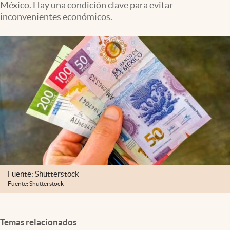
México. Hay una condición clave para evitar
Clima
inconvenientes económicos.
Espiritualidad
Mediakit
abre en nueva pestaña
México
Fuente: Shutterstock
Fuente: Shutterstock
Temas relacionados