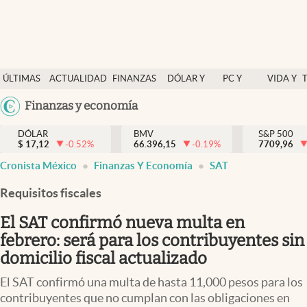
Últimas Noticias
ÚLTIMAS
ACTUALIDAD
FINANZAS
DÓLAR Y
PC Y
VIDA Y
Actualidad
NOTICIAS
Y
MERCADOS
CELULAR
ESTILO
Argentina
Finanzas y economía
Finanzas y economía
ECONOMÍA
España
Dólar y mercados
DÓLAR
BMV
S&P 500
$
17,12
-0.52
%
66.396,15
-0.19
%
México
7709,96
Internacionales
Cronista México
Finanzas Y Economía
SAT
USA
Opinión
Colombia
Requisitos fiscales
Uruguay
Brand Strategy
El SAT confirmó nueva multa en
Pc y celular
febrero: será para los contribuyentes sin
domicilio fiscal actualizado
Vida y estilo
El SAT confirmó una multa de hasta 11,000 pesos para los
Tv
contribuyentes que no cumplan con las obligaciones en