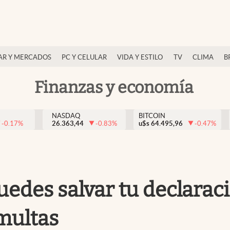
AR Y MERCADOS
PC Y CELULAR
VIDA Y ESTILO
TV
CLIMA
B
Finanzas y economía
NASDAQ
BITCOIN
-0.17
%
26.363,44
-0.83
%
u$s
64.495,96
-0.47
%
edes salvar tu declaraci
 multas