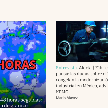
Entrevista
.
Alerta | Fábri
pausa: las dudas sobre e
congelan la modernizaci
industrial en México, advi
KPMG
Mario Alavez
48 horas seguidas:
ída de granizo