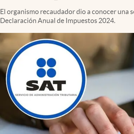
Clima
El organismo recaudador dio a conocer una s
Espiritualidad
Declaración Anual de Impuestos 2024.
Mediakit
abre en nueva pestaña