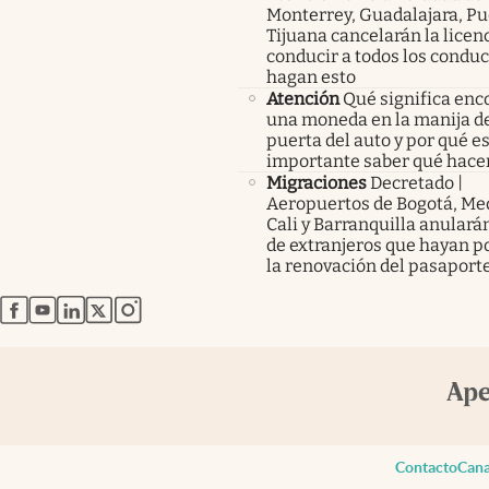
Monterrey, Guadalajara, Pu
Tijuana cancelarán la licen
conducir a todos los condu
hagan esto
Atención
Qué significa enc
una moneda en la manija de
puerta del auto y por qué e
importante saber qué hace
Migraciones
Decretado |
Aeropuertos de Bogotá, Med
Cali y Barranquilla anularán
de extranjeros que hayan p
la renovación del pasaport
abre en nueva pestaña
abre en nueva pestaña
abre en nueva pestaña
abre en nueva pestaña
abre en nueva pestaña
Contacto
Cana