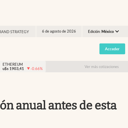
6 de agosto de 2026
Edición:
México
RAND STRATEGY
Argentina
Acceder
España
México
ETHEREUM
Ver más cotizaciones
u$s
1903,41
-0.66
%
USA
Colombia
Uruguay
ón anual antes de esta