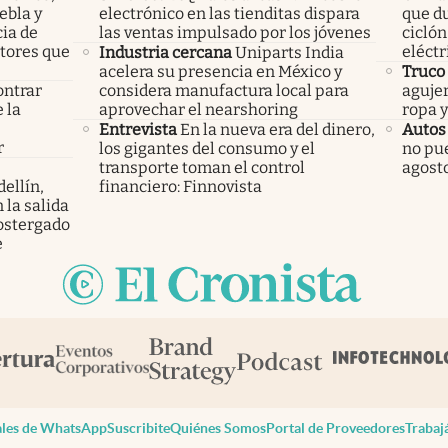
ebla y
electrónico en las tienditas dispara
que du
cia de
las ventas impulsado por los jóvenes
ciclón
ctores que
eléctr
Industria cercana
Uniparts India
acelera su presencia en México y
Truco
ontrar
considera manufactura local para
agujer
 la
aprovechar el nearshoring
ropa 
s
Entrevista
En la nueva era del dinero,
Autos
r
los gigantes del consumo y el
no pue
transporte toman el control
agost
ellín,
financiero: Finnovista
 la salida
ostergado
e
les de WhatsApp
Suscribite
Quiénes Somos
Portal de Proveedores
Trabaj