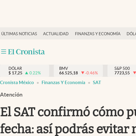
Últimas Noticias
ÚLTIMAS NOTICIAS
ACTUALIDAD
FINANZAS Y ECONOMÍA
DÓL
Actualidad
Finanzas y economía
Dólar y mercados
DÓLAR
BMV
S&P 500
Internacionales
$
17,25
0.22
%
66.525,18
-0.46
%
7723,55
Opinión
Cronista México
Finanzas Y Economía
SAT
Brand Strategy
Atención
Pc y celular
El SAT confirmó cómo pu
Vida y estilo
fecha: así podrás evitar
Tv