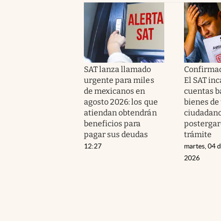
SAT lanza llamado
Confirmado
urgente para miles
El SAT inc
de mexicanos en
cuentas b
agosto 2026: los que
bienes de 
atiendan obtendrán
ciudadano
beneficios para
postergar
pagar sus deudas
trámite
12:27
martes, 04 
2026