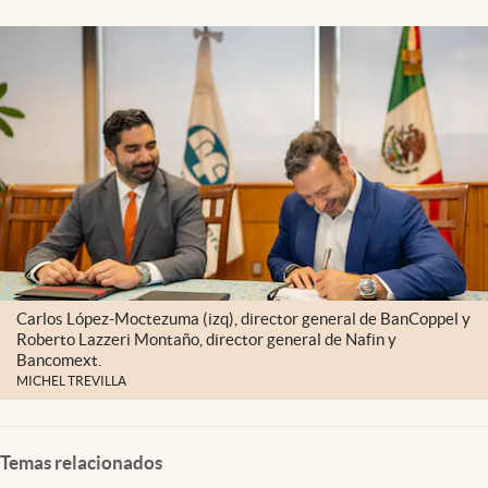
Clima
Espiritualidad
Mediakit
abre en nueva pestaña
México
Carlos López-Moctezuma (izq), director general de BanCoppel y
Roberto Lazzeri Montaño, director general de Nafin y
Bancomext.
MICHEL TREVILLA
Temas relacionados