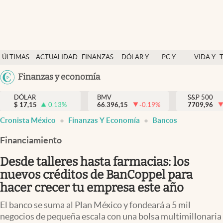
Últimas Noticias
ÚLTIMAS
ACTUALIDAD
FINANZAS
DÓLAR Y
PC Y
VIDA Y
Actualidad
NOTICIAS
Y
MERCADOS
CELULAR
ESTILO
Argentina
Finanzas y economía
Finanzas y economía
ECONOMÍA
España
Dólar y mercados
DÓLAR
BMV
S&P 500
$
17,15
0.13
%
66.396,15
-0.19
%
México
7709,96
Internacionales
Cronista México
Finanzas Y Economía
Bancos
USA
Opinión
Colombia
Financiamiento
Uruguay
Brand Strategy
Desde talleres hasta farmacias: los
Pc y celular
nuevos créditos de BanCoppel para
hacer crecer tu empresa este año
Vida y estilo
El banco se suma al Plan México y fondeará a 5 mil
Tv
negocios de pequeña escala con una bolsa multimillonaria