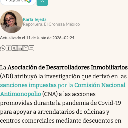
abre en nueva pestaña
Karla Tejeda
Reportera, El Cronista México
Actualizado el
11 de Junio de 2026
02:24
abre en nueva pestaña
abre en nueva pestaña
abre en nueva pestaña
abre en nueva pestaña
La
Asociación de Desarrolladores Inmobiliarios
(ADI) atribuyó la investigación que derivó en las
sanciones impuestas
por la
Comisión Nacional
Antimonopolio
(CNA) a las acciones
promovidas durante la pandemia de Covid-19
para apoyar a arrendatarios de oficinas y
centros comerciales mediante descuentos en