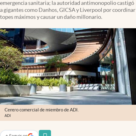
emergencia sanitaria; la autoridad antimonopolio castigó
Clima
a gigantes como Danhos, GICSA y Liverpool por coordinar
Espiritualidad
topes máximos y causar un daño millonario.
Mediakit
abre en nueva pestaña
México
Centro comercial de miembro de ADI.
ADI
+
Seguir
en