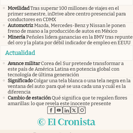
Movilidad
Tras superar 100 millones de viajes en el
primer semestre, inDrive abre centro presencial para
conductores en CDMX
Automotriz
Mazda, Mercedes-Benz y Nissan le ponen
freno de mano a la producción de autos en México
Minería
Peñoles lidera ganancias en la BMV tras repunte
del oro y la plata por débil indicador de empleo en EEUU
Actualidad
Avance militar
Corea del Sur pretende transformar a
este país de América Latina en potencia global con
tecnología de última generación
Significado
Colgar una tela blanca o una tela negra en la
ventana del auto: para qué se usa cada una y cuál es la
diferencia
Cambio de estación
Qué significa que te regalen flores
amarillas: lo que revela este inocente presente
abre en nueva pestaña
abre en nueva pestaña
abre en nueva pestaña
abre en nueva pestaña
abre en nueva pestaña