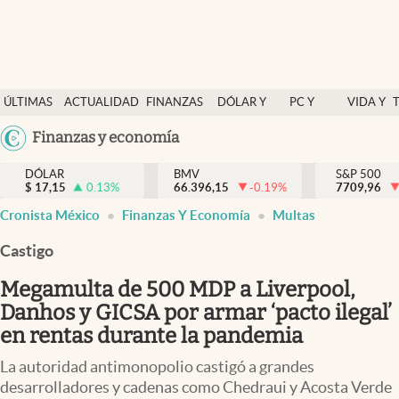
Últimas Noticias
ÚLTIMAS
ACTUALIDAD
FINANZAS
DÓLAR Y
PC Y
VIDA Y
Actualidad
NOTICIAS
Y
MERCADOS
CELULAR
ESTILO
Argentina
Finanzas y economía
Finanzas y economía
ECONOMÍA
España
Dólar y mercados
DÓLAR
BMV
S&P 500
$
17,15
0.13
%
66.396,15
-0.19
%
México
7709,96
Internacionales
Cronista México
Finanzas Y Economía
Multas
USA
Opinión
Colombia
Castigo
Uruguay
Brand Strategy
Megamulta de 500 MDP a Liverpool,
Pc y celular
Danhos y GICSA por armar ‘pacto ilegal’
en rentas durante la pandemia
Vida y estilo
La autoridad antimonopolio castigó a grandes
Tv
desarrolladores y cadenas como Chedraui y Acosta Verde