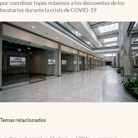
por coordinar topes máximos a los descuentos de los
Clima
locatarios durante la crisis de COVID-19
Espiritualidad
Mediakit
abre en nueva pestaña
México
Temas relacionados