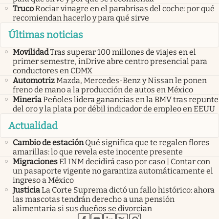
Truco
Rociar vinagre en el parabrisas del coche: por qué
recomiendan hacerlo y para qué sirve
Últimas noticias
Movilidad
Tras superar 100 millones de viajes en el
primer semestre, inDrive abre centro presencial para
conductores en CDMX
Automotriz
Mazda, Mercedes-Benz y Nissan le ponen
freno de mano a la producción de autos en México
Minería
Peñoles lidera ganancias en la BMV tras repunte
del oro y la plata por débil indicador de empleo en EEUU
Actualidad
Cambio de estación
Qué significa que te regalen flores
amarillas: lo que revela este inocente presente
Migraciones
El INM decidirá caso por caso | Contar con
un pasaporte vigente no garantiza automáticamente el
ingreso a México
Justicia
La Corte Suprema dictó un fallo histórico: ahora
las mascotas tendrán derecho a una pensión
alimentaria si sus dueños se divorcian
abre en nueva pestaña
abre en nueva pestaña
abre en nueva pestaña
abre en nueva pestaña
abre en nueva pestaña