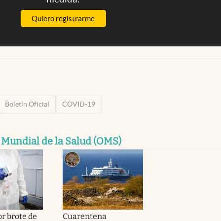
Quiero registrarme
Boletín Oficial
COVID-19
Mundial de la Salud (OMS)
r brote de
Cuarentena