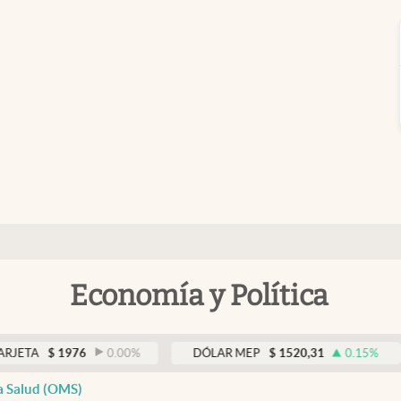
Economía y Política
$
1976
0.00
%
DÓLAR MEP
$
1520,31
0.15
%
DÓ
a Salud (OMS)