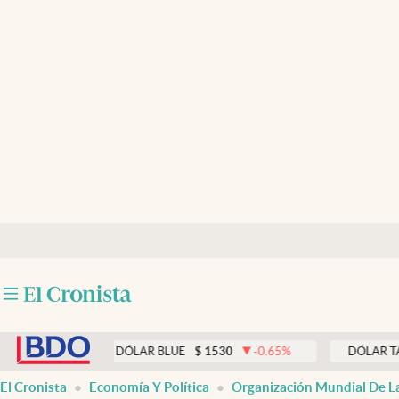
Últimas noticias
Dólar
Members
Economía y Política
Finanzas y Mercados
Mercados Online
Negocios
Columnistas
abre en nueva pestaña
Otras secciones
DÓLAR BLUE
$
1530
-0.65
%
DÓLAR TARJETA
Apertura
El Cronista
Economía Y Política
Organización Mundial De L