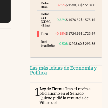
Dólar
-0,65
%
$
1530,00
$
1510,00
Blue
Dólar
CCL
0,32
%
$
1576,52
$
1575,15
(GD30,
48 hs)
-0,18
%
$
1724,99
$
1723,69
Euro
Real
0,50
%
$
293,60
$
293,36
brasileño
Las más leídas de Economía y
Política
1
Ley de Tierras
Tras el revés al
oficialismo en el Senado,
Quirno pidió la renuncia de
Villarruel