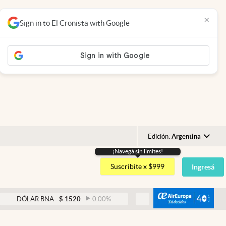
×
Sign in to El Cronista with Google
Edición:
Argentina
¡Navegá sin limites!
Argentina
Suscribite x $999
Ingresá
España
México
abre
LAR BNA
$
1520
0.00
%
DÓLAR BLUE
$
1530
-0.65
%
USA
Colombia