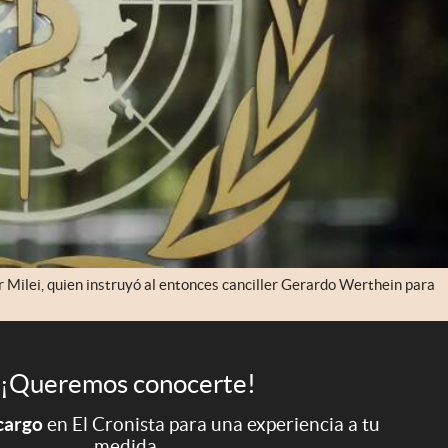
r Milei, quien instruyó al entonces canciller Gerardo Werthein para
¡Queremos conocerte!
 cargo
en El Cronista para una experiencia a tu
medida.