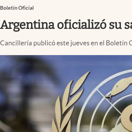
Infotechnology
Boletín Oficial
Clase
Argentina oficializó su 
Clima
Mundial 2026
Cancillería publicó este jueves en el Boletín 
Eventos Corporativos
El Cronista Studio
Mediakit
abre en nueva pestaña