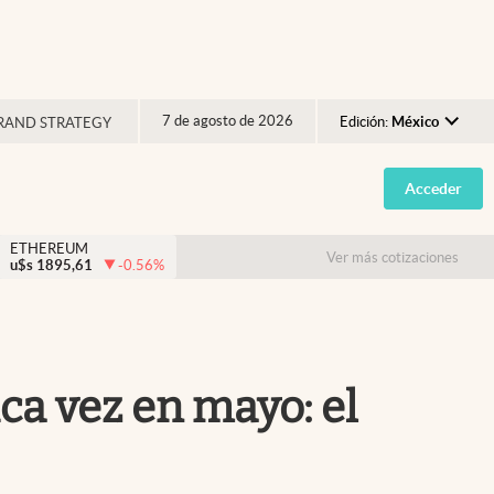
7 de agosto de 2026
Edición:
México
RAND STRATEGY
Argentina
Acceder
España
México
ETHEREUM
Ver más cotizaciones
u$s
1895,61
-0.56
%
USA
Colombia
Uruguay
ca vez en mayo: el