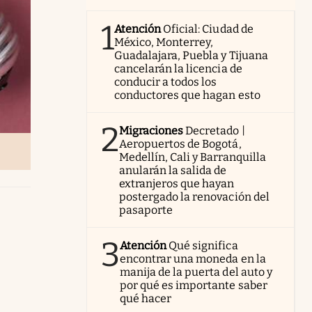
1
Atención
Oficial: Ciudad de
México, Monterrey,
Guadalajara, Puebla y Tijuana
cancelarán la licencia de
conducir a todos los
conductores que hagan esto
2
Migraciones
Decretado |
Aeropuertos de Bogotá,
Medellín, Cali y Barranquilla
anularán la salida de
extranjeros que hayan
postergado la renovación del
pasaporte
3
Atención
Qué significa
encontrar una moneda en la
manija de la puerta del auto y
por qué es importante saber
qué hacer