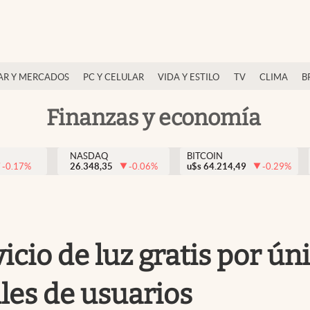
AR Y MERCADOS
PC Y CELULAR
VIDA Y ESTILO
TV
CLIMA
B
Finanzas y economía
NASDAQ
BITCOIN
-0.17
%
26.348,35
-0.06
%
u$s
64.214,49
-0.29
%
cio de luz gratis por úni
les de usuarios