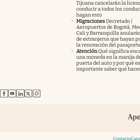
Tijuana cancelarán la licen
conducir a todos los condu
hagan esto
Migraciones
Decretado |
Aeropuertos de Bogotá, Med
Cali y Barranquilla anularán
de extranjeros que hayan p
la renovación del pasaport
Atención
Qué significa enc
una moneda en la manija de
puerta del auto y por qué e
importante saber qué hace
abre en nueva pestaña
abre en nueva pestaña
abre en nueva pestaña
abre en nueva pestaña
abre en nueva pestaña
Contacto
Cana