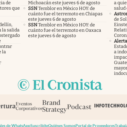
cia de
Michoacán este jueves 6 de agosto
a qui
ctores que
salud 
SSN
Temblor en México HOY: de
cuánto fue el terremoto en Chiapas
Astro
este jueves 6 de agosto
de Sol
ellín,
Einste
SSN
Temblor en México HOY: de
 la salida
Relati
cuánto fue el terremoto en Oaxaca
ostergado
Coron
este jueves 6 de agosto
e
Alert
ontrar
Estad
 la
a ind
s
impac
r
Guatem
mayor
indoc
les de WhatsApp
Suscribite
Quiénes Somos
Portal de Proveedores
Trabaj