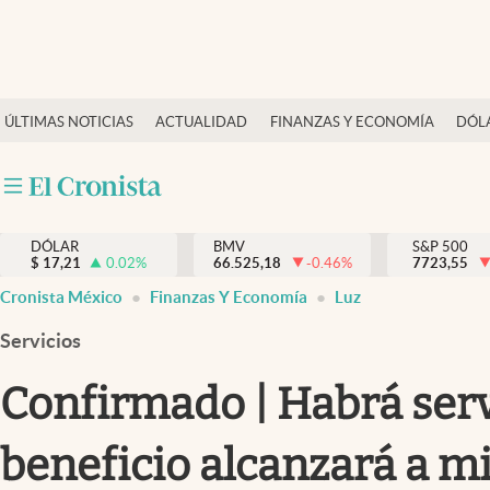
Últimas Noticias
ÚLTIMAS NOTICIAS
ACTUALIDAD
FINANZAS Y ECONOMÍA
DÓL
Actualidad
Finanzas y economía
Dólar y mercados
DÓLAR
BMV
S&P 500
Internacionales
$
17,21
0.02
%
66.525,18
-0.46
%
7723,55
Opinión
Cronista México
Finanzas Y Economía
Luz
Brand Strategy
Servicios
Pc y celular
Confirmado | Habrá servi
Vida y estilo
beneficio alcanzará a mi
Tv