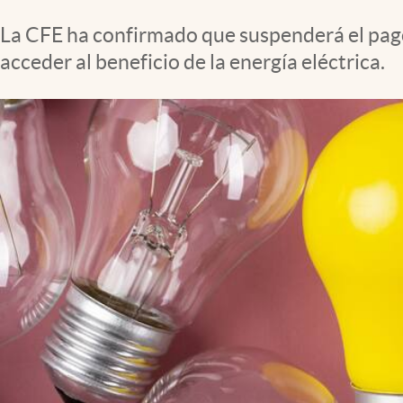
Clima
La CFE ha confirmado que suspenderá el pago 
Espiritualidad
acceder al beneficio de la energía eléctrica.
Mediakit
abre en nueva pestaña