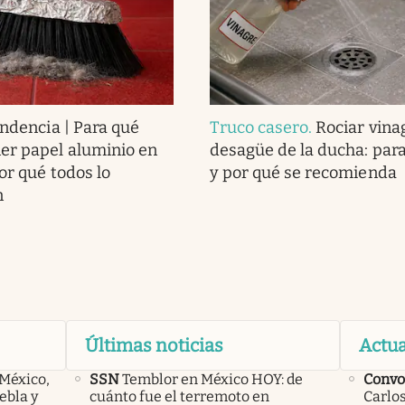
endencia | Para qué
Truco casero
.
Rociar vina
er papel aluminio en
desagüe de la ducha: para
or qué todos lo
y por qué se recomienda
n
Últimas noticias
Actua
 México,
SSN
Temblor en México HOY: de
Convo
ebla y
cuánto fue el terremoto en
Carlos