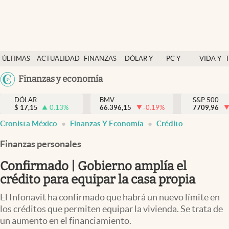
Últimas Noticias
ÚLTIMAS
ACTUALIDAD
FINANZAS
DÓLAR Y
PC Y
VIDA Y
Actualidad
NOTICIAS
Y
MERCADOS
CELULAR
ESTILO
Argentina
Finanzas y economía
Finanzas y economía
ECONOMÍA
España
Dólar y mercados
DÓLAR
BMV
S&P 500
$
17,15
0.13
%
66.396,15
-0.19
%
México
7709,96
Internacionales
Cronista México
Finanzas Y Economía
Crédito
USA
Opinión
Colombia
Finanzas personales
Uruguay
Brand Strategy
Confirmado | Gobierno amplía el
Pc y celular
crédito para equipar la casa propia
Vida y estilo
El Infonavit ha confirmado que habrá un nuevo límite en
los créditos que permiten equipar la vivienda. Se trata de
Tv
un aumento en el financiamiento.