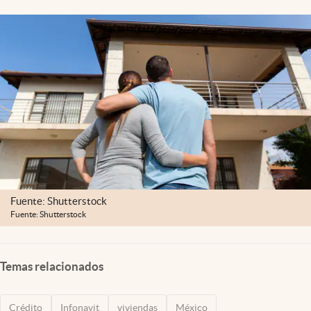
Clima
Espiritualidad
Mediakit
abre en nueva pestaña
México
Fuente: Shutterstock
Fuente: Shutterstock
Temas relacionados
Crédito
Infonavit
viviendas
México