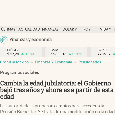
Últimas Noticias
ÚLTIMAS
ACTUALIDAD
FINANZAS
DÓLAR Y
PC Y
VIDA Y
Actualidad
NOTICIAS
Y
MERCADOS
CELULAR
ESTILO
Argentina
Finanzas y economía
Finanzas y economía
ECONOMÍA
España
Dólar y mercados
DÓLAR
BMV
S&P 500
$
17,24
0.18
%
66.833,16
0.20
%
México
7736,52
Internacionales
Cronista México
Finanzas Y Economía
Pensionados
USA
Opinión
Colombia
Programas sociales
Uruguay
Brand Strategy
Cambia la edad jubilatoria: el Gobierno
Pc y celular
bajó tres años y ahora es a partir de esta
edad
Vida y estilo
Las autoridades aprobaron cambios para acceder a la
Tv
Pensión Bienestar. Se trata de una modificación en la edad