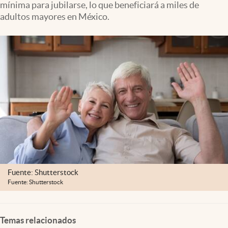
mínima para jubilarse, lo que beneficiará a miles de
Clima
adultos mayores en México.
Espiritualidad
Mediakit
abre en nueva pestaña
México
Fuente: Shutterstock
Fuente: Shutterstock
Temas relacionados