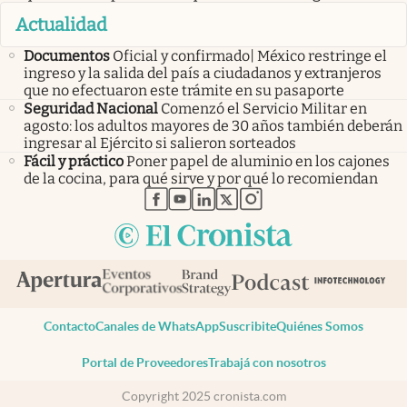
Actualidad
Documentos
Oficial y confirmado| México restringe el
ingreso y la salida del país a ciudadanos y extranjeros
que no efectuaron este trámite en su pasaporte
Seguridad Nacional
Comenzó el Servicio Militar en
agosto: los adultos mayores de 30 años también deberán
ingresar al Ejército si salieron sorteados
Fácil y práctico
Poner papel de aluminio en los cajones
de la cocina, para qué sirve y por qué lo recomiendan
abre en nueva pestaña
abre en nueva pestaña
abre en nueva pestaña
abre en nueva pestaña
abre en nueva pestaña
Contacto
Canales de WhatsApp
Suscribite
Quiénes Somos
Portal de Proveedores
Trabajá con nosotros
Copyright 2025 cronista.com