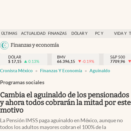
Últimas Noticias
ÚLTIMAS
ACTUALIDAD
FINANZAS
DÓLAR Y
PC Y
VIDA Y
Actualidad
NOTICIAS
Y
MERCADOS
CELULAR
ESTILO
Argentina
Finanzas y economía
Finanzas y economía
ECONOMÍA
España
Dólar y mercados
DÓLAR
BMV
S&P 500
$
17,15
0.13
%
66.396,15
-0.19
%
México
7709,96
Internacionales
Cronista México
Finanzas Y Economía
Aguinaldo
USA
Opinión
Colombia
Programas sociales
Uruguay
Brand Strategy
Cambia el aguinaldo de los pensionados
Pc y celular
y ahora todos cobrarán la mitad por este
motivo
Vida y estilo
La Pensión IMSS paga aguinaldo en México, aunque no
Tv
todos los adultos mayores cobran el 100% de la