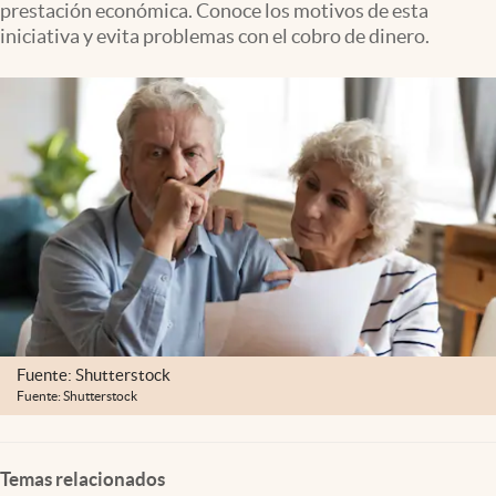
prestación económica. Conoce los motivos de esta
Clima
iniciativa y evita problemas con el cobro de dinero.
Espiritualidad
Mediakit
abre en nueva pestaña
México
Fuente: Shutterstock
Fuente: Shutterstock
Temas relacionados